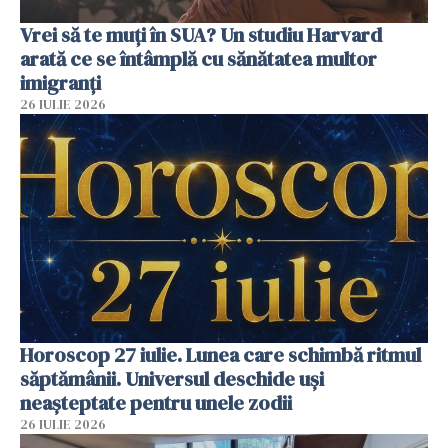
Vrei să te muți în SUA? Un studiu Harvard
arată ce se întâmplă cu sănătatea multor
imigranți
26 IULIE 2026
Horoscop 27 iulie. Lunea care schimbă ritmul
săptămânii. Universul deschide uși
neașteptate pentru unele zodii
26 IULIE 2026