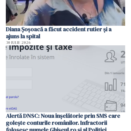
Diana Șoșoacă a făcut accident rutier și a
ajuns la spital
30 IULIE 2026
Alertă DNSC: Noua înșelătorie prin SMS care
golește conturile românilor. Infractorii
folosesc numele Ghișeul.ro și al Poliției