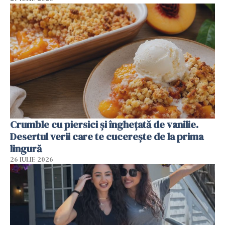
Crumble cu piersici și înghețată de vanilie.
Desertul verii care te cucerește de la prima
lingură
26 IULIE 2026