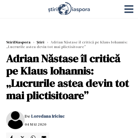
StiriDiaspora
›
Știri
›
Adrian Năstase îl critică pe Klaus Iohannis:
„Lucrurile astea devin tot mai plictisitoare”
Adrian Năstase îl critică
pe Klaus Iohannis:
„Lucrurile astea devin tot
mai plictisitoare”
De
Loredana Iriciuc
04 MAI 2020