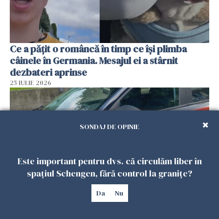
Ce a pățit o româncă în timp ce își plimba
câinele în Germania. Mesajul ei a stârnit
dezbateri aprinse
25 IULIE 2026
SONDAJ DE OPINIE
Este important pentru dvs. că circulăm liber în
spațiul Schengen, fără control la granițe?
Da
Nu
Româncă din Italia, acuzată că și-a lăsat copiii
singuri în casă pentru a merge la mall. Vecinii