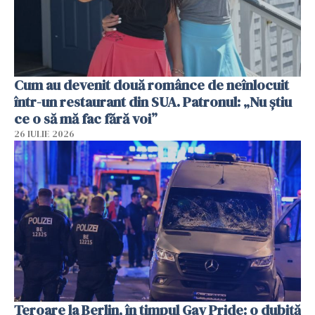
Cum au devenit două românce de neînlocuit
într-un restaurant din SUA. Patronul: „Nu știu
ce o să mă fac fără voi”
26 IULIE 2026
Teroare la Berlin, în timpul Gay Pride: o dubiță