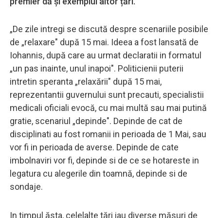
premier dă și exemplul altor țări.
„De zile intregi se discută despre scenariile posibile
de „relaxare" după 15 mai. Ideea a fost lansată de
Iohannis, după care au urmat declaratii in formatul
„un pas inainte, unul inapoi". Politicienii puterii
intretin speranta „relaxării" după 15 mai,
reprezentantii guvernului sunt precauti, specialistii
medicali oficiali evocă, cu mai multă sau mai putină
gratie, scenariul „depinde". Depinde de cat de
disciplinati au fost romanii in perioada de 1 Mai, sau
vor fi in perioada de averse. Depinde de cate
imbolnaviri vor fi, depinde si de ce se hotareste in
legatura cu alegerile din toamnă, depinde si de
sondaje.
In timpul ăsta, celelalte tări iau diverse măsuri de