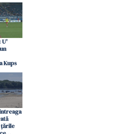
 U'
 un
la Kups
întreaga
ată
 țările
 ce