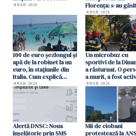
Florența: s-au găsi
31 IULIE 2026
capete de aligator 
31 IULIE 2026
sumă imensă de ba
100 de euro șezlongul și
Un microbuz cu
apă de la robinet la un
sportivi de la Dina
euro, în stațiunile din
a răsturnat. O per
Italia. Cum explică
a murit, a fost acti
autoritățile
planul roșu de
31 IULIE 2026
31 IULIE 2026
intervenție
Alertă DNSC: Noua
Mii de ciobani
înșelătorie prin SMS
protestează la AN