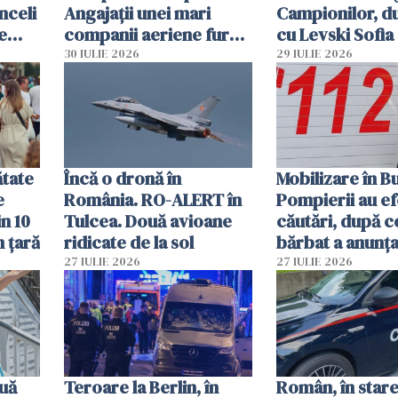
nceli
Angajații unei mari
Campionilor, d
e
companii aeriene furau
cu Levski Sofia
parfumuri, ceasuri și
30 IULIE 2026
29 IULIE 2026
mâncarea destinată
vânzării
ătate
Încă o dronă în
Mobilizare în B
e
România. RO-ALERT în
Pompierii au ef
in 10
Tulcea. Două avioane
căutări, după c
n țară
ridicate de la sol
bărbat a anunțat
că a văzut un o
27 IULIE 2026
27 IULIE 2026
luminos
uă
Teroare la Berlin, în
Român, în stare