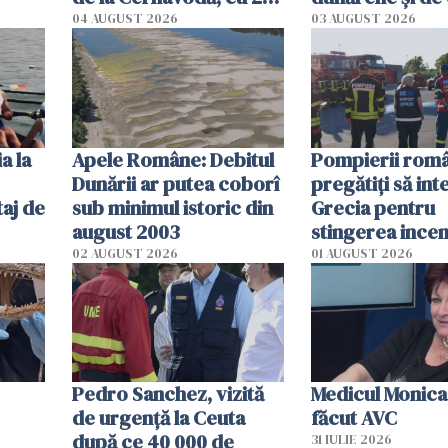
cm faţă de ziua trecută
România resim
04 AUGUST 2026
03 AUGUST 2026
efectele, deși a
în iulie
a la
Apele Române: Debitul
Pompierii româ
Dunării ar putea coborî
pregătiţi să int
aj de
sub minimul istoric din
Grecia pentru
august 2003
stingerea incen
02 AUGUST 2026
01 AUGUST 2026
Pedro Sanchez, vizită
Medicul Monica
de urgență la Ceuta
făcut AVC
după ce 40 000 de
31 IULIE 2026