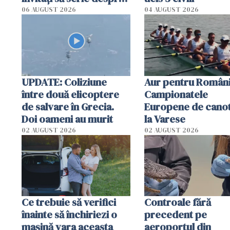
România într-un volum
06 AUGUST 2026
04 AUGUST 2026
special
UPDATE: Coliziune
Aur pentru Români
între două elicoptere
Campionatele
de salvare în Grecia.
Europene de canot
Doi oameni au murit
la Varese
02 AUGUST 2026
02 AUGUST 2026
Ce trebuie să verifici
Controale fără
înainte să închiriezi o
precedent pe
mașină vara aceasta
aeroportul din