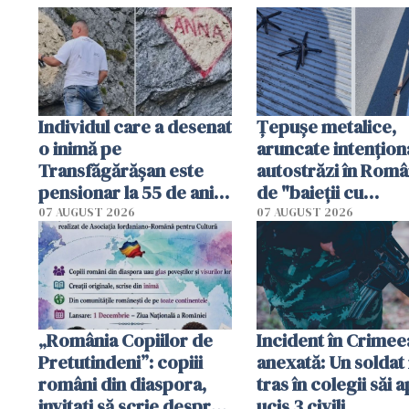
Individul care a desenat
Țepușe metalice,
o inimă pe
aruncate intențion
Transfăgărășan este
autostrăzi în Româ
pensionar la 55 de ani.
de "baieții cu
Poliția l-a identificat
platforme": "Mi-au
07 AUGUST 2026
07 AUGUST 2026
cerut 1200 lei să m
tracteze"
„România Copiilor de
Incident în Crimee
Pretutindeni”: copiii
anexată: Un soldat 
români din diaspora,
tras în colegii săi a
invitați să scrie despre
ucis 3 civili