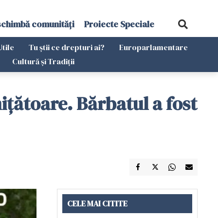
schimbă comunități
Proiecte Speciale
Utile
Tu știi ce drepturi ai?
Europarlamentare
Cultură și Tradiții
ătoare. Bărbatul a fost
CELE MAI CITITE