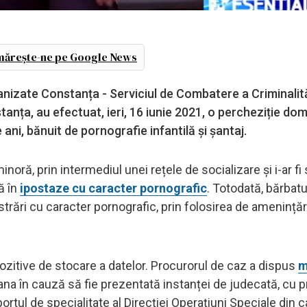
ărește-ne pe Google News
ganizate Constanța - Serviciul de Combatere a Criminalită
nța, au efectuat, ieri, 16 iunie 2021, o percheziție domi
de ani, bănuit de pornografie infantilă și șantaj.
inoră, prin intermediul unei rețele de socializare şi i-ar fi 
tă în
ipostaze cu caracter pornografic
. Totodată, bărbatu
egistrări cu caracter pornografic, prin folosirea de amenințăr
pozitive de stocare a datelor. Procurorul de caz a dispus
m
oana în cauză să fie prezentată instanței de judecată, cu 
rtul de specialitate al Direcției Operațiuni Speciale din c