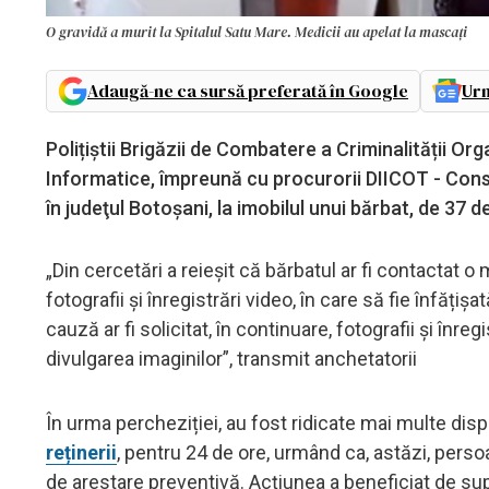
O gravidă a murit la Spitalul Satu Mare. Medicii au apelat la mascați
Adaugă-ne ca sursă preferată în Google
Urm
Polițiștii Brigăzii de Combatere a Criminalității Or
Informatice, împreună cu procurorii DIICOT - Consta
în judeţul Botoșani, la imobilul unui bărbat, de 37 
„Din cercetări a reieșit că bărbatul ar fi contactat o m
fotografii și înregistrări video, în care să fie înfățişa
cauză ar fi solicitat, în continuare, fotografii şi înr
divulgarea imaginilor”, transmit anchetatorii
În urma percheziției, au fost ridicate mai multe dis
reținerii
, pentru 24 de ore, urmând ca, astăzi, pers
de arestare preventivă. Acțiunea a beneficiat de supo