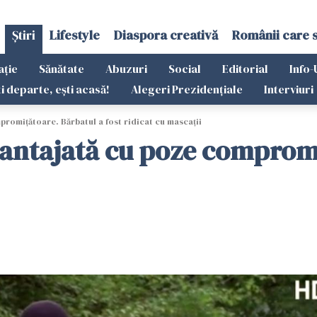
Știri
Lifestyle
Diaspora creativă
Românii care 
ație
Sănătate
Abuzuri
Social
Editorial
Info-
ti departe, ești acasă!
Alegeri Prezidențiale
Interviuri
romițătoare. Bărbatul a fost ridicat cu mascații
antajată cu poze compromiț