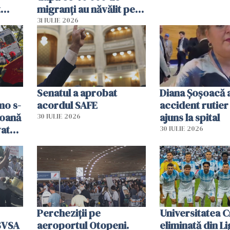
t
migranți au năvălit pe
și o
teritoriul spaniol: „Vom
31 IULIE 2026
ni
mobiliza toate
resursele"
Senatul a aprobat
Diana Șoșoacă a
mo s-
acordul SAFE
accident rutier 
soană
ajuns la spital
30 IULIE 2026
vat
30 IULIE 2026
Percheziții pe
Universitatea C
SVSA
aeroportul Otopeni.
eliminată din Li