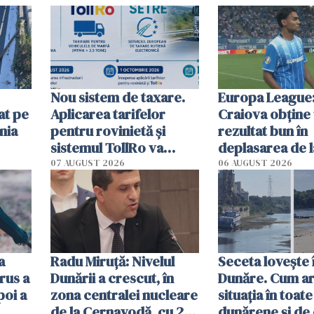
Nou sistem de taxare.
Europa League:
at pe
Aplicarea tarifelor
Craiova obține
nia
pentru rovinietă şi
rezultat bun în
sistemul TollRo va
deplasarea de 
începe la 1 octombrie
07 AUGUST 2026
06 AUGUST 2026
ă
a
Radu Miruţă: Nivelul
Seceta lovește 
rus a
Dunării a crescut, în
Dunăre. Cum ar
poi a
zona centralei nucleare
situația în toate
de la Cernavodă, cu 2
dunărene și de