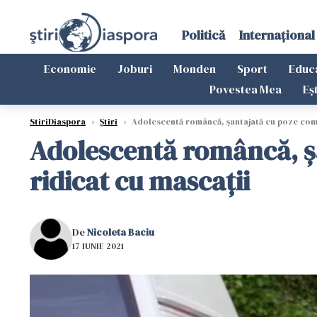
Politică
Internațional
Economie
Joburi
Monden
Sport
Educ
Povestea Mea
Eș
StiriDiaspora
›
Știri
›
Adolescentă româncă, șantajată cu poze comp
Adolescentă româncă, ș
ridicat cu mascații
De
Nicoleta Baciu
17 IUNIE 2021