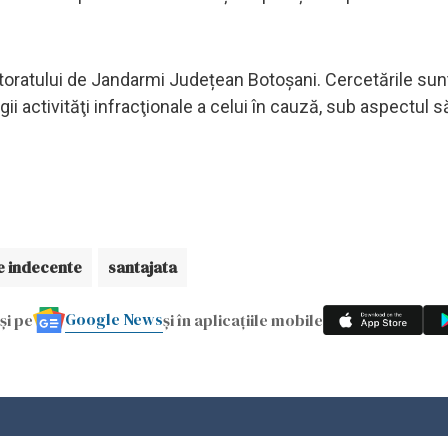
ectoratului de Jandarmi Județean Botoșani. Cercetările sun
gii activităţi infracţionale a celui în cauză, sub aspectul să
 indecente
santajata
Google News
și pe
și în aplicațiile mobile