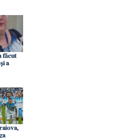
 făcut
și a
raiova,
ga