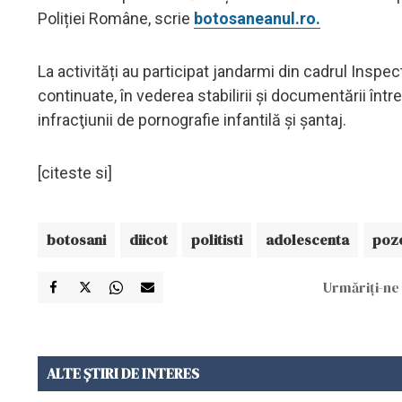
Poliției Române, scrie
botosaneanul.ro.
La activități au participat jandarmi din cadrul Insp
continuate, în vederea stabilirii şi documentării între
infracţiunii de pornografie infantilă și șantaj.
[citeste si]
botosani
diicot
politisti
adolescenta
poze
Urmăriți-ne 
ALTE ȘTIRI DE INTERES