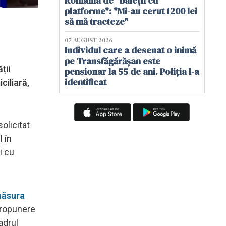
România de "baieții cu
platforme": "Mi-au cerut 1200 lei
să mă tracteze"
07 AUGUST 2026
Individul care a desenat o inimă
pe Transfăgărășan este
ții
pensionar la 55 de ani. Poliția l-a
identificat
ciliară,
solicitat
l în
i cu
ăsura
propunere
adrul