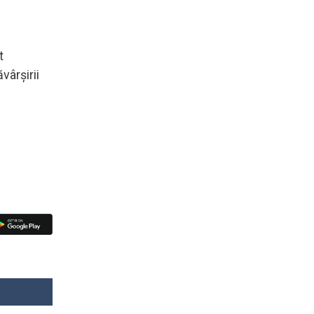
t
vârşirii