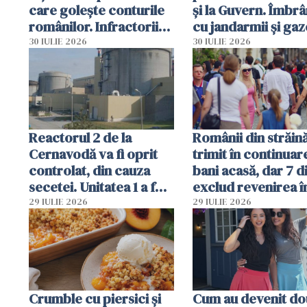
care golește conturile
și la Guvern. Îmbrâ
românilor. Infractorii
cu jandarmii și gaz
folosesc numele
lacrimogene
30 IULIE 2026
30 IULIE 2026
Ghișeul.ro și al Poliției
Române
Reactorul 2 de la
Românii din străin
Cernavodă va fi oprit
trimit în continuar
controlat, din cauza
bani acasă, dar 7 d
secetei. Unitatea 1 a fost
exclud revenirea î
deja oprită
29 IULIE 2026
29 IULIE 2026
Crumble cu piersici și
Cum au devenit do