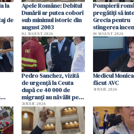
a la
Apele Române: Debitul
Pompierii româ
Dunării ar putea coborî
pregătiţi să int
aj de
sub minimul istoric din
Grecia pentru
august 2003
stingerea incen
02 AUGUST 2026
01 AUGUST 2026
Pedro Sanchez, vizită
Medicul Monica
de urgență la Ceuta
făcut AVC
după ce 40 000 de
31 IULIE 2026
t
migranți au năvălit pe
și o
teritoriul spaniol: „Vom
31 IULIE 2026
ni
mobiliza toate
resursele"