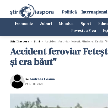
Politică
Internațional
Economie
Joburi
Monden
Sport
Educ
Povestea Mea
Eș
StiriDiaspora
›
Știri
›
Accident feroviar Fetești. Ministrul Drulă: "
Accident feroviar Feteșt
și era băut"
De
Andreea Cosma
29 IULIE 2021