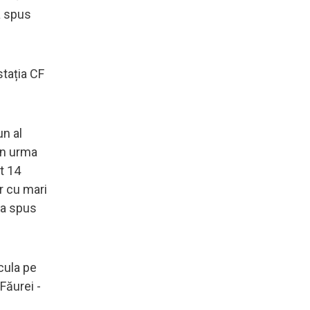
 a spus
tația CF
un al
 În urma
t 14
r cu mari
, a spus
rcula pe
 Făurei -