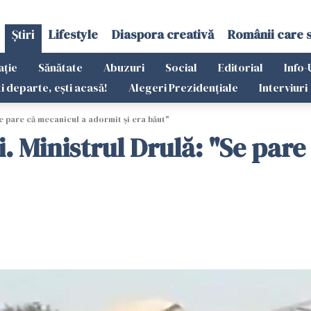
Știri
Lifestyle
Diaspora creativă
Românii care 
ație
Sănătate
Abuzuri
Social
Editorial
Info-
ti departe, ești acasă!
Alegeri Prezidențiale
Interviuri
Se pare că mecanicul a adormit și era băut"
i. Ministrul Drulă: "Se par