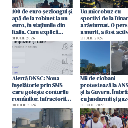
100 de euro șezlongul și
Un microbuz cu
apă de la robinet la un
sportivi de la Dina
euro, în stațiunile din
a răsturnat. O per
Italia. Cum explică
a murit, a fost acti
autoritățile
planul roșu de
31 IULIE 2026
31 IULIE 2026
intervenție
Alertă DNSC: Noua
Mii de ciobani
înșelătorie prin SMS
protestează la AN
care golește conturile
și la Guvern. Îmbrâ
românilor. Infractorii
cu jandarmii și gaz
folosesc numele
lacrimogene
30 IULIE 2026
30 IULIE 2026
Ghișeul.ro și al Poliției
Române