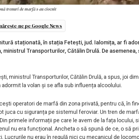
ouă trenuri de marfă s-au ciocnit
ărește-ne pe Google News
ură staționată, în stația Fetești, jud. Ialomița, ar fi ador
ța, ministrul Transporturilor, Cătălin Drulă. De asemenea,
ști, ministrul Transporturilor, Cătălin Drulă, a spus, joi dim
 adormit la volan și se afla sub influența alcoolului.
ști operatori de marfă din zona privată, pentru că, în fine
t juca cu siguranța pe sistemul feroviar. Un tren de marfă
Din primele informații pe care le avem de la fața locului, 
renul nu era funcțional. Ancheta o să spună de ce, o să p
zi. Lucrurile nu erau în regulă nici cu mecanicul de locomo