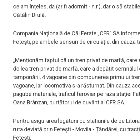
ce am înțeles, da (ar fi adormit - n.r.), dar o să stab
Cătălin Drulă.
Compania Naţională de Căi Ferate „CFR” SA informea
Fetești, pe ambele sensuri de circulație, din cauza 
„Menționăm faptul că un tren privat de marfă, care era
doilea tren privat de marfă, care a depățit semnalul de
tamponării, 4 vagoane din compunerea primului tren d
vagoane, iar locomotiva s-a răsturnat. Din cauza ac
pagube materiale, traficul feroviar pe raza stației Fe
Oana Brânzan, purtătorul de cuvânt al CFR SA.
Pentru asigurarea legăturii cu stațiunile de pe Litora
ruta deviată prin Fetești - Movila - Țăndărei, cu tracți
Fetești.