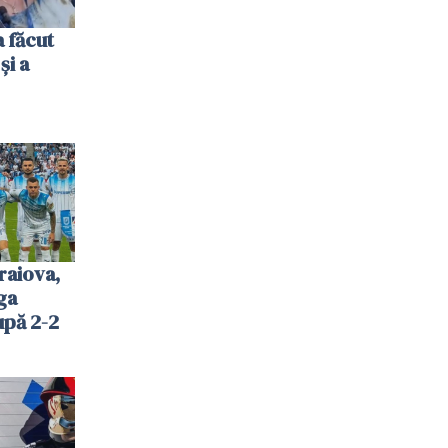
 făcut
și a
raiova,
ga
upă 2-2