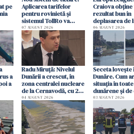
at pe
Aplicarea tarifelor
Craiova obține
nia
pentru rovinietă şi
rezultat bun în
sistemul TollRo va
deplasarea de 
începe la 1 octombrie
07 AUGUST 2026
06 AUGUST 2026
ă
a
Radu Miruţă: Nivelul
Seceta lovește 
rus a
Dunării a crescut, în
Dunăre. Cum ar
poi a
zona centralei nucleare
situația în toate
de la Cernavodă, cu 2
dunărene și de
cm faţă de ziua trecută
România resim
04 AUGUST 2026
03 AUGUST 2026
efectele, deși a
în iulie