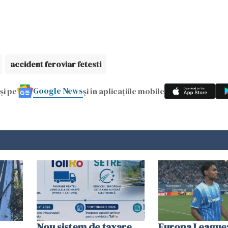
accident feroviar fetesti
Google News
și pe
și în aplicațiile mobile
Nou sistem de taxare.
Europa League: