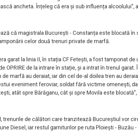
ilească ancheta. Înțeleg că era și sub influența alcoolului”,
ză că magistrala București - Constanța este blocată în s
tamponării celor două trenuri private de marfă.
 garat la linia II, în stația CF Fetești, a fost tamponat de 
 OPRIRE de la intrare în stație, și a intrat în trenul garat.
e marfă au deraiat, iar din cel de-al doilea tren au deraia
estui eveniment feroviar, soldat fără victime omenești, da
tești, atât spre Bărăganu, cât și spre Movila este blocată”
l, trenurile de călători care tranzitează Bucureștiul vor ci
une Diesel, iar restul garniturilor pe ruta Ploiești - Buzău -