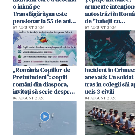
o inimă pe
aruncate intențion
Transfăgărășan este
autostrăzi în Româ
pensionar la 55 de ani.
de "baieții cu
Poliția l-a identificat
platforme": "Mi-au
07 AUGUST 2026
07 AUGUST 2026
cerut 1200 lei să m
tracteze"
„România Copiilor de
Incident în Crimee
Pretutindeni”: copiii
anexată: Un soldat 
români din diaspora,
tras în colegii săi a
invitați să scrie despre
ucis 3 civili
România într-un volum
06 AUGUST 2026
04 AUGUST 2026
special