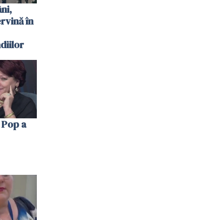
ni,
ervină în
diilor
 Pop a