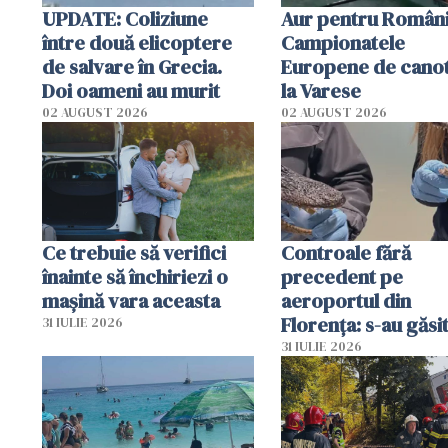
UPDATE: Coliziune
Aur pentru Români
între două elicoptere
Campionatele
de salvare în Grecia.
Europene de canot
Doi oameni au murit
la Varese
02 AUGUST 2026
02 AUGUST 2026
Ce trebuie să verifici
Controale fără
înainte să închiriezi o
precedent pe
mașină vara aceasta
aeroportul din
Florența: s-au găsi
31 IULIE 2026
capete de aligator 
31 IULIE 2026
sumă imensă de ba