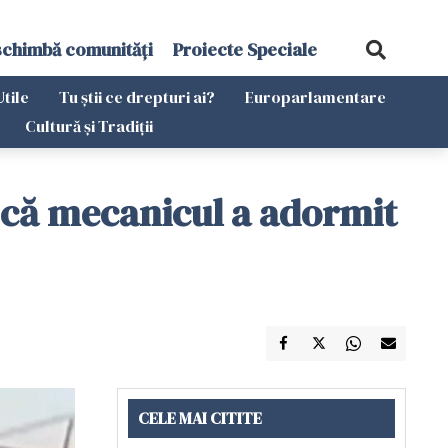
schimbă comunități
Proiecte Speciale
Utile
Tu știi ce drepturi ai?
Europarlamentare
Cultură și Tradiții
e că mecanicul a adormit
CELE MAI CITITE