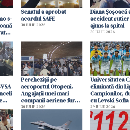
Senatul a aprobat
Diana Șoșoacă a
mo s-
acordul SAFE
accident rutier 
soană
ajuns la spital
30 IULIE 2026
vat
30 IULIE 2026
Percheziții pe
Universitatea C
SVSA
aeroportul Otopeni.
eliminată din Li
nceli
Angajații unei mari
Campionilor, d
e
companii aeriene furau
cu Levski Sofia
parfumuri, ceasuri și
30 IULIE 2026
29 IULIE 2026
mâncarea destinată
vânzării