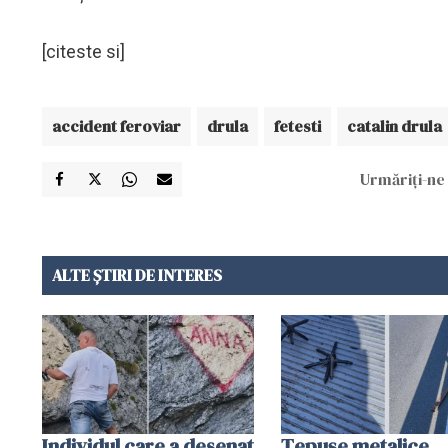
[citeste si]
accident feroviar
drula
fetesti
catalin drula
Urmăriți-ne 
ALTE ȘTIRI DE INTERES
Individul care a desenat
Țepușe metalice,