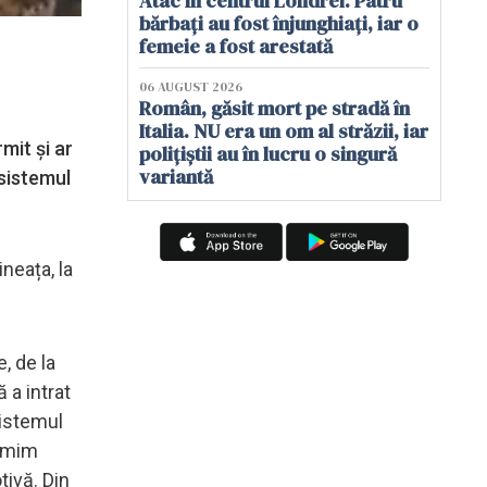
Atac în centrul Londrei. Patru
bărbați au fost înjunghiați, iar o
femeie a fost arestată
06 AUGUST 2026
Român, găsit mort pe stradă în
Italia. NU era un om al străzii, iar
mit și ar
polițiștii au în lucru o singură
variantă
 sistemul
ineața, la
, de la
 a intrat
sistemul
rimim
tivă. Din