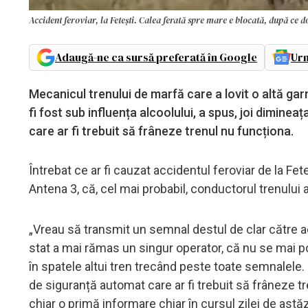
Accident feroviar, la Fetești. Calea ferată spre mare e blocată, după ce d
Adaugă-ne ca sursă preferată în Google
Urm
Mecanicul trenului de marfă care a lovit o altă garnit
fi fost sub influența alcoolului, a spus, joi diminea
care ar fi trebuit să frâneze trenul nu funcționa.
Întrebat ce ar fi cauzat accidentul feroviar de la Fete
Antena 3, că, cel mai probabil, conductorul trenului a
„Vreau să transmit un semnal destul de clar către ace
stat a mai rămas un singur operator, că nu se mai po
în spatele altui tren trecând peste toate semnalele. 
de siguranță automat care ar fi trebuit să frâneze t
chiar o primă informare chiar în cursul zilei de astă