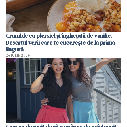
Crumble cu piersici și înghețată de vanilie.
Desertul verii care te cucerește de la prima
lingură
26 IULIE 2026
Cum au devenit două românce de neînlocuit