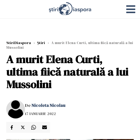
StiriDiaspora
›
Știri
›
A murit Elena Curti, ultima fiică naturală a lui
Mussolini
A murit Elena Curti,
ultima fiică naturală a lui
Mussolini
De
Nicoleta Nicolau
17 IANUARIE 2022