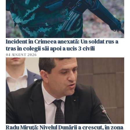
Incident în Crimeea anexată: Un soldat rus a
tras în colegii săi apoi a ucis 3 civili
04 AUGUST 2026
Radu Miruţă: Nivelul Dunării a crescut, în zona