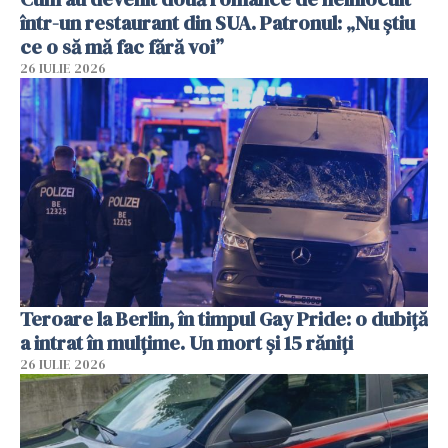
într-un restaurant din SUA. Patronul: „Nu știu
ce o să mă fac fără voi”
26 IULIE 2026
Teroare la Berlin, în timpul Gay Pride: o dubiță
a intrat în mulțime. Un mort și 15 răniți
26 IULIE 2026