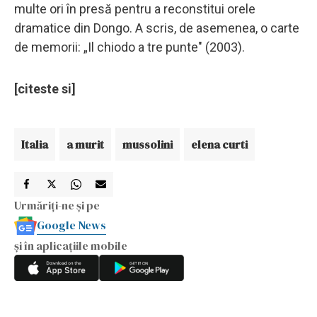
multe ori în presă pentru a reconstitui orele
dramatice din Dongo. A scris, de asemenea, o carte
de memorii: „Il chiodo a tre punte" (2003).
[citeste si]
Italia
a murit
mussolini
elena curti
Urmăriți-ne și pe
Google News
și în aplicațiile mobile