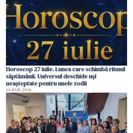
Horoscop 27 iulie. Lunea care schimbă ritmul
săptămânii. Universul deschide uși
neașteptate pentru unele zodii
26 IULIE 2026