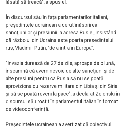
lăsată să treacă", a spus el.
În discursul său în faţa parlamentarilor italieni,
preşedintele ucrainean a cerut înăsprirea
sancţiunilor şi presiunii la adresa Rusiei, insistând
că războiul din Ucraina este poarta preşedintelui
rus, Vladimir Putin, "de a intra în Europa".
"Invazia durează de 27 de zile, aproape de o lună,
înseamnă că avem nevoie de alte sancţiuni şi de
alte presiuni pentru ca Rusia să nu se poată
aproviziona cu rezerve militare din Libia şi din Siria
şi să se poată reveni la pace", a declarat Zelenski în
discursul său rostit în parlamentul italian în format
de videoconferinţă.
Preşedintele ucrainean a avertizat că obiectivul