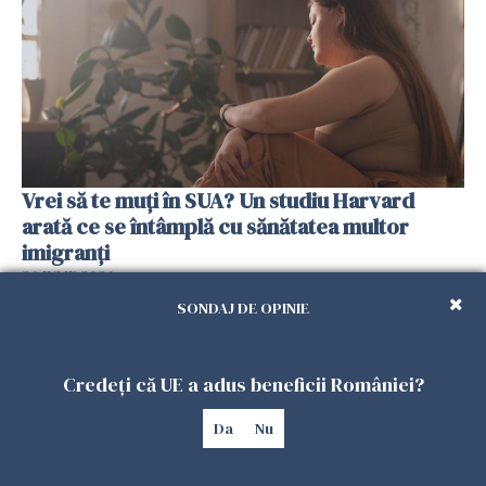
Vrei să te muți în SUA? Un studiu Harvard
arată ce se întâmplă cu sănătatea multor
imigranți
26 IULIE 2026
SONDAJ DE OPINIE
Credeți că UE a adus beneficii României?
Da
Nu