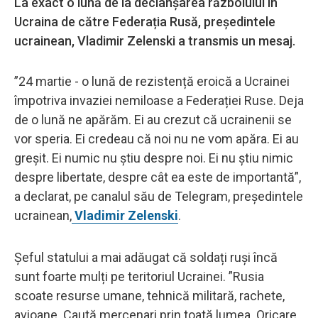
La exact o lună de la declanșarea războiului în
Ucraina de către Federația Rusă, președintele
ucrainean, Vladimir Zelenski a transmis un mesaj.
”24 martie - o lună de rezistență eroică a Ucrainei
împotriva invaziei nemiloase a Federației Ruse. Deja
de o lună ne apărăm.
Ei au crezut că ucrainenii se
vor speria. Ei credeau că noi nu ne vom apăra. Ei au
greșit. Ei numic nu știu despre noi. Ei nu știu nimic
despre libertate, despre cât ea este de importantă”,
a declarat, pe canalul său de Telegram, președintele
ucrainean,
Vladimir Zelenski
.
Șeful statului a mai adăugat că soldați ruși încă
sunt foarte mulți pe teritoriul Ucrainei. ”Rusia
scoate resurse umane, tehnică militară, rachete,
avioane. Caută mercenari prin toată lumea. Oricare