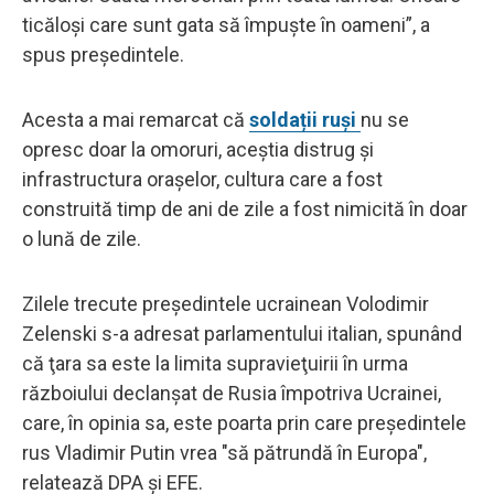
ticăloși care sunt gata să împuște în oameni”, a
spus președintele.
Acesta a mai remarcat că
soldații ruși
nu se
opresc doar la omoruri, aceștia distrug și
infrastructura orașelor, cultura care a fost
construită timp de ani de zile a fost nimicită în doar
o lună de zile.
Zilele trecute preşedintele ucrainean Volodimir
Zelenski s-a adresat parlamentului italian, spunând
că ţara sa este la limita supravieţuirii în urma
războiului declanşat de Rusia împotriva Ucrainei,
care, în opinia sa, este poarta prin care preşedintele
rus Vladimir Putin vrea "să pătrundă în Europa",
relatează DPA şi EFE.