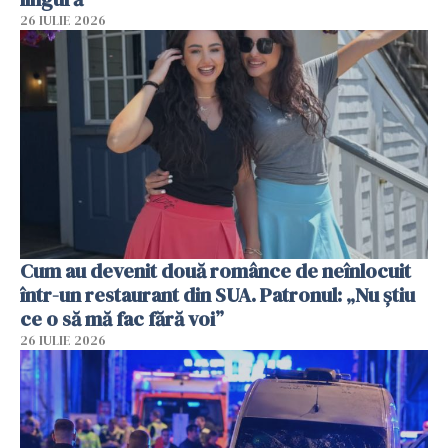
26 IULIE 2026
Cum au devenit două românce de neînlocuit
într-un restaurant din SUA. Patronul: „Nu știu
ce o să mă fac fără voi”
26 IULIE 2026