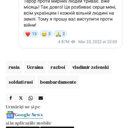
rusia
Ucraina
razboi
vladimir zelenski
soldati rusi
bombardamente
Urmăriți-ne și pe
Google News
și în aplicațiile mobile