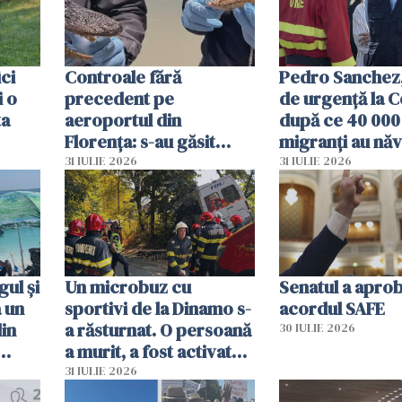
ici
Controale fără
Pedro Sanchez, 
i o
precedent pe
de urgență la C
ta
aeroportul din
după ce 40 000
Florența: s-au găsit
migranți au năv
capete de aligator și o
teritoriul spani
31 IULIE 2026
31 IULIE 2026
sumă imensă de bani
mobiliza toate
resursele"
ul și
Un microbuz cu
Senatul a apro
a un
sportivi de la Dinamo s-
acordul SAFE
din
a răsturnat. O persoană
30 IULIE 2026
a murit, a fost activat
planul roșu de
31 IULIE 2026
intervenție