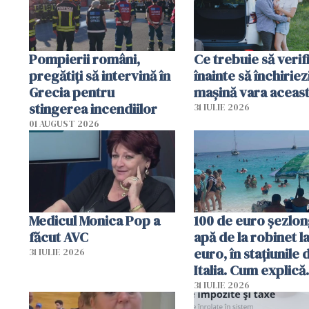
Pompierii români,
Ce trebuie să verif
pregătiţi să intervină în
înainte să închiriez
Grecia pentru
mașină vara aceas
stingerea incendiilor
31 IULIE 2026
01 AUGUST 2026
Medicul Monica Pop a
100 de euro șezlong
făcut AVC
apă de la robinet l
euro, în stațiunile 
31 IULIE 2026
Italia. Cum explică
autoritățile
31 IULIE 2026