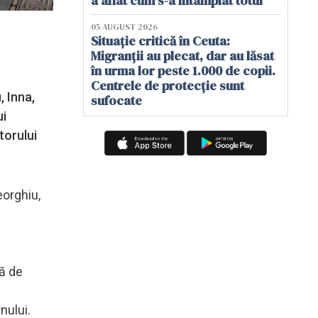
a aflat cum s-a întâmplat totul
05 AUGUST 2026
Situație critică în Ceuta:
Migranții au plecat, dar au lăsat
în urma lor peste 1.000 de copii.
Centrele de protecție sunt
, Inna,
sufocate
ui
torului
eorghiu,
mă de
nului.