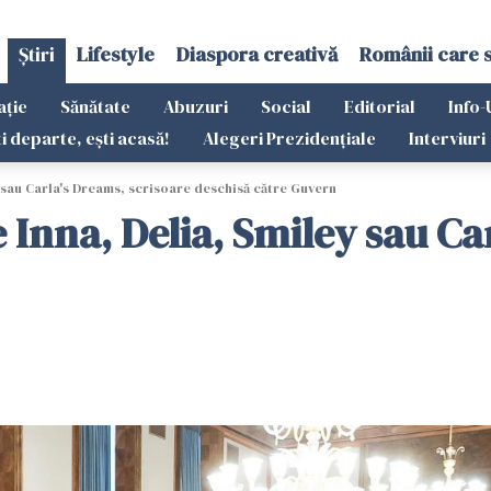
Știri
Lifestyle
Diaspora creativă
Românii care 
ație
Sănătate
Abuzuri
Social
Editorial
Info-
ti departe, ești acasă!
Alegeri Prezidențiale
Interviuri
ey sau Carla's Dreams, scrisoare deschisă către Guvern
re Inna, Delia, Smiley sau C