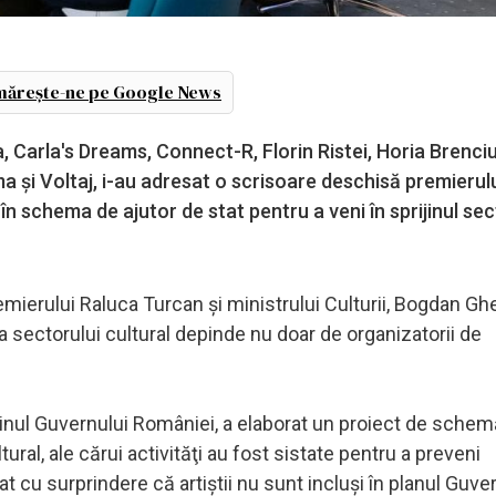
ărește-ne pe Google News
a, Carla's Dreams, Connect-R, Florin Ristei, Horia Brenciu
a şi Voltaj, i-au adresat o scrisoare deschisă premierul
 în schema de ajutor de stat pentru a veni în sprijinul sec
mierului Raluca Turcan şi ministrului Culturii, Bogdan Gh
a sectorului cultural depinde nu doar de organizatorii de
rijinul Guvernului României, a elaborat un proiect de sche
tural, ale cărui activităţi au fost sistate pentru a preveni
cu surprindere că artiştii nu sunt incluşi în planul Guver