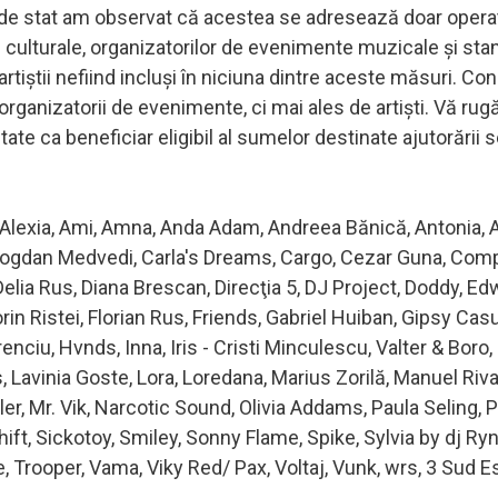
 de stat am observat că acestea se adresează doar operat
te culturale, organizatorilor de evenimente muzicale şi st
r, artiştii nefiind incluşi în niciuna dintre aceste măsuri. C
organizatorii de evenimente, ci mai ales de artişti. Vă ru
ate ca beneficiar eligibil al sumelor destinate ajutorării 
Alexia, Ami, Amna, Anda Adam, Andreea Bănică, Antonia, 
, Bogdan Medvedi, Carla's Dreams, Cargo, Cezar Guna, Com
 Delia Rus, Diana Brescan, Direcţia 5, DJ Project, Doddy, E
in Ristei, Florian Rus, Friends, Gabriel Huiban, Gipsy Casua
enciu, Hvnds, Inna, Iris - Cristi Minculescu, Valter & Boro, 
Lavinia Goste, Lora, Loredana, Marius Zorilă, Manuel Riva
er, Mr. Vik, Narcotic Sound, Olivia Addams, Paula Seling, 
t, Sickotoy, Smiley, Sonny Flame, Spike, Sylvia by dj Ry
, Trooper, Vama, Viky Red/ Pax, Voltaj, Vunk, wrs, 3 Sud E