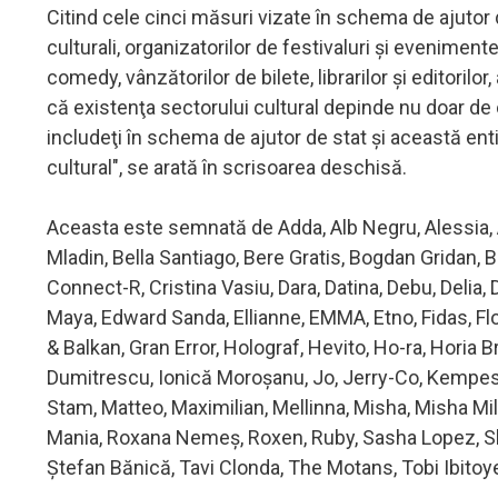
Citind cele cinci măsuri vizate în schema de ajutor
culturali, organizatorilor de festivaluri şi evenimen
comedy, vânzătorilor de bilete, librarilor şi editorilo
că existenţa sectorului cultural depinde nu doar de 
includeţi în schema de ajutor de stat şi această entit
cultural", se arată în scrisoarea deschisă.
Aceasta este semnată de Adda, Alb Negru, Alessia, 
Mladin, Bella Santiago, Bere Gratis, Bogdan Gridan
Connect-R, Cristina Vasiu, Dara, Datina, Debu, Delia,
Maya, Edward Sanda, Ellianne, EMMA, Etno, Fidas, Flor
& Balkan, Gran Error, Holograf, Hevito, Ho-ra, Horia Br
Dumitrescu, Ionică Moroşanu, Jo, Jerry-Co, Kempes, 
Stam, Matteo, Maximilian, Mellinna, Misha, Misha Mill
Mania, Roxana Nemeş, Roxen, Ruby, Sasha Lopez, Shif
Ştefan Bănică, Tavi Clonda, The Motans, Tobi Ibitoye