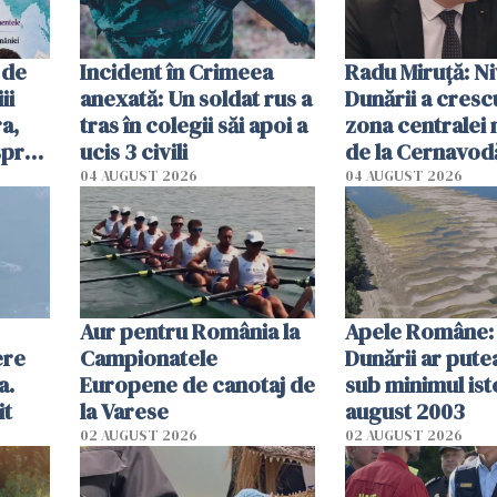
 de
Incident în Crimeea
Radu Miruţă: Ni
ii
anexată: Un soldat rus a
Dunării a crescu
a,
tras în colegii săi apoi a
zona centralei 
spre
ucis 3 civili
de la Cernavodă
olum
cm faţă de ziua
04 AUGUST 2026
04 AUGUST 2026
Aur pentru România la
Apele Române: 
ere
Campionatele
Dunării ar pute
a.
Europene de canotaj de
sub minimul ist
it
la Varese
august 2003
02 AUGUST 2026
02 AUGUST 2026