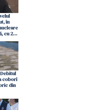
velul
t, în
nucleare
, cu 2
 trecută
Debitul
a coborî
oric din