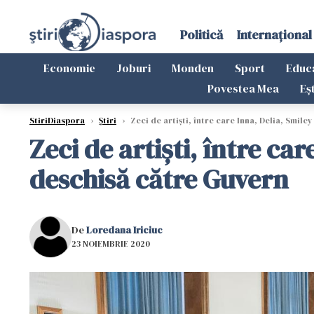
Politică
Internațional
Economie
Joburi
Monden
Sport
Educ
Povestea Mea
Eș
StiriDiaspora
›
Știri
›
Zeci de artiști, între care Inna, Delia, Smil
Zeci de artiști, între ca
deschisă către Guvern
De
Loredana Iriciuc
23 NOIEMBRIE 2020