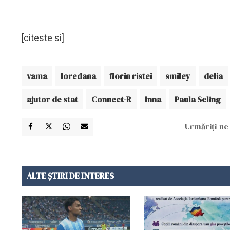
[citeste si]
vama
loredana
florin ristei
smiley
delia
ajutor de stat
Connect-R
Inna
Paula Seling
Urmăriți-ne 
ALTE ȘTIRI DE INTERES