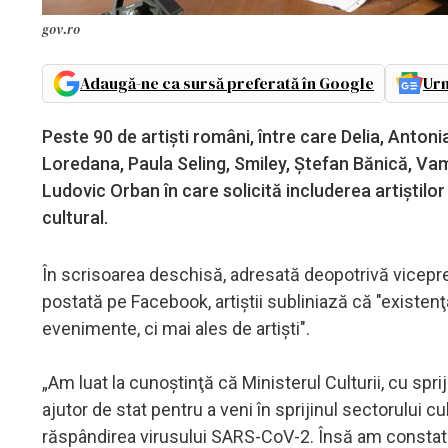
gov.ro
Adaugă-ne ca sursă preferată în Google
Urm
Peste 90 de artişti români, între care Delia, Antoni
Loredana, Paula Seling, Smiley, Ştefan Bănică, Vam
Ludovic Orban în care solicită includerea artiştilor
cultural.
În scrisoarea deschisă, adresată deopotrivă vicepre
postată pe Facebook, artiştii subliniază că "existenţ
evenimente, ci mai ales de artişti".
„Am luat la cunoştinţă că Ministerul Culturii, cu sp
ajutor de stat pentru a veni în sprijinul sectorului cul
răspândirea virusului SARS-CoV-2. Însă am constatat 