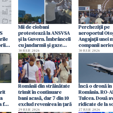
Mii de ciobani
Percheziții pe
MS
protestează la ANSVSA
aeroportul Oto
rile
și la Guvern. Îmbrânceli
Angajații unei 
rii
cu jandarmii și gaze
companii aerie
lacrimogene
parfumuri, ceas
30 IULIE 2026
30 IULIE 2026
ției
mâncarea desti
vânzării
Românii din străinătate
Încă o dronă în
rit
trimit în continuare
România. RO-A
za
bani acasă, dar 7 din 10
Tulcea. Două a
a fost
exclud revenirea în țară
ridicate de la s
29 IULIE 2026
27 IULIE 2026