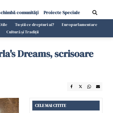
schimbă comunități
Proiecte Speciale
Utile
Tu știi ce drepturi ai?
Europarlamentare
Cultură și Tradiții
arla's Dreams, scrisoare
CELE MAI CITITE