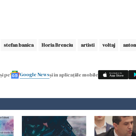
stefan banica
Horia Brenciu
artisti
voltaj
anton
Google News
și pe
și în aplicațiile mobile