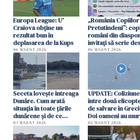
Europa League: U'
„România Copiilor
Craiova obține un
Pretutindeni”: copi
rezultat bun în
români din diaspor
deplasarea de la Kups
invitați să scrie de
România într-un v
06 AUGUST 2026
06 AUGUST 2026
special
Seceta lovește întreaga
UPDATE: Coliziune
Dunăre. Cum arată
între două elicopt
situația în toate țările
de salvare în Greci
dunărene și de ce
Doi oameni au mur
România resimte
03 AUGUST 2026
02 AUGUST 2026
efectele, deși a plouat
în iulie