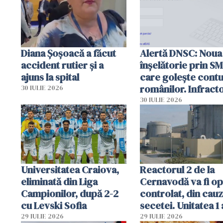
Diana Șoșoacă a făcut
Alertă DNSC: Noua
accident rutier și a
înșelătorie prin S
ajuns la spital
care golește contu
românilor. Infracto
30 IULIE 2026
folosesc numele
30 IULIE 2026
Ghișeul.ro și al Poli
Române
Universitatea Craiova,
Reactorul 2 de la
eliminată din Liga
Cernavodă va fi op
Campionilor, după 2-2
controlat, din cau
cu Levski Sofia
secetei. Unitatea 1 
deja oprită
29 IULIE 2026
29 IULIE 2026