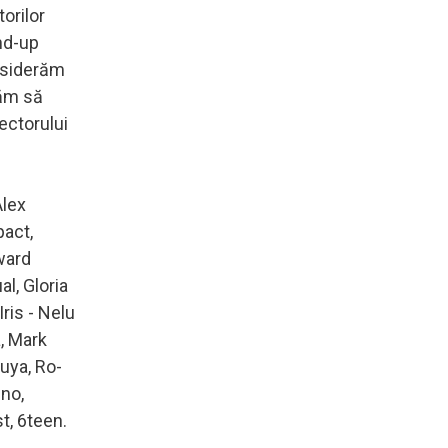
orilor
and-up
onsiderăm
găm să
sectorului
Alex
pact,
dward
l, Gloria
Iris - Nelu
, Mark
Puya, Ro-
nno,
st, 6teen.