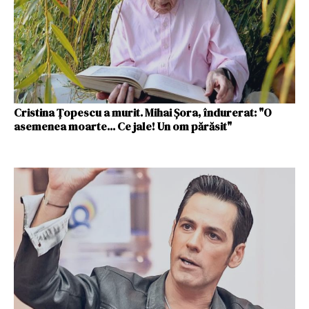
Cristina Ţopescu a murit. Mihai Şora, îndurerat: "O
asemenea moarte... Ce jale! Un om părăsit"