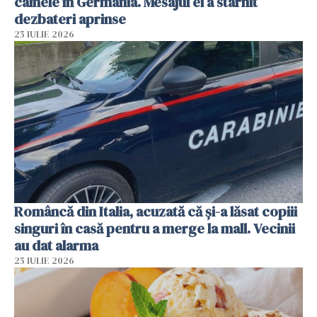
câinele în Germania. Mesajul ei a stârnit
dezbateri aprinse
25 IULIE 2026
Româncă din Italia, acuzată că și-a lăsat copiii
singuri în casă pentru a merge la mall. Vecinii
au dat alarma
25 IULIE 2026