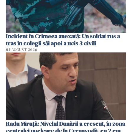
Incident în Crimeea anexată: Un soldat rus a
tras în colegii săi apoi a ucis 3 civili
04 AUGUST 2026
Radu Miruţă: Nivelul Dunării a crescut, în zona
centralei nucleare de la Cernavodă, cu 2 cm