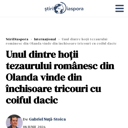
StiriDiaspora
›
Internațional
›
Unul dintre hoții tezaurului
românesc din Olanda vinde din închisoare tricouri cu coiful dacic
Unul dintre hoții
tezaurului românesc din
Olanda vinde din
închisoare tricouri cu
coiful dacic
De
Gabriel Nuță-Stoica
08 IUNIE 2026