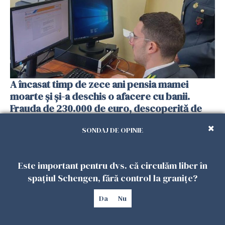
A încasat timp de zece ani pensia mamei
moarte și și-a deschis o afacere cu banii.
Frauda de 230.000 de euro, descoperită de
autorități
SONDAJ DE OPINIE
05 AUGUST 2026
Este important pentru dvs. că circulăm liber în
spațiul Schengen, fără control la granițe?
Da
Nu