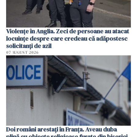
Violenţe în Anglia. Zeci de persoane au atacat
locuinţe despre care credeau că adăpostesc
solicitanţi de azil
07 AUGUST 2026
Doi români arestați în Franța. Aveau duba
plină cu obiecte religioase furate din biserici