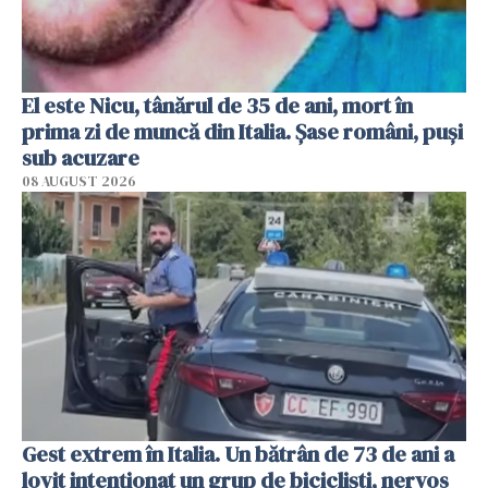
El este Nicu, tânărul de 35 de ani, mort în
prima zi de muncă din Italia. Șase români, puși
sub acuzare
08 AUGUST 2026
Gest extrem în Italia. Un bătrân de 73 de ani a
lovit intenționat un grup de bicicliști, nervos