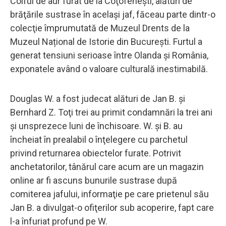
Coiful de aur furat de la Coţofeneşti, alături de
brăţările sustrase în acelaşi jaf, făceau parte dintr-o
colecţie împrumutată de Muzeul Drents de la
Muzeul Național de Istorie din Bucureşti. Furtul a
generat tensiuni serioase între Olanda şi România,
exponatele având o valoare culturală inestimabilă.
Douglas W. a fost judecat alături de Jan B. şi
Bernhard Z. Toţi trei au primit condamnări la trei ani
şi unsprezece luni de închisoare. W. şi B. au
încheiat în prealabil o înţelegere cu parchetul
privind returnarea obiectelor furate. Potrivit
anchetatorilor, tânărul care acum are un magazin
online ar fi ascuns bunurile sustrase după
comiterea jafului, informaţie pe care prietenul său
Jan B. a divulgat-o ofiţerilor sub acoperire, fapt care
l-a înfuriat profund pe W.