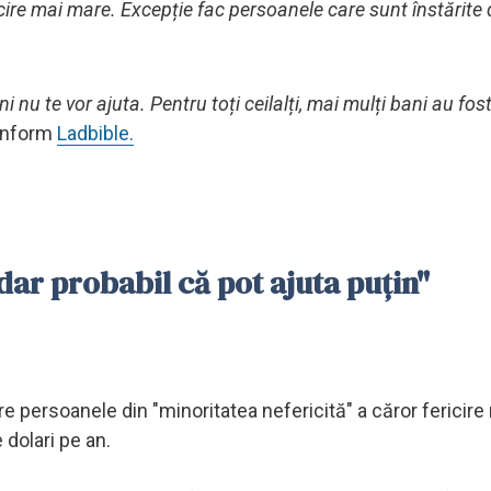
icire mai mare.
Excepție fac persoanele care sunt înstărite 
i nu te vor ajuta. Pentru toți ceilalți, mai mulți bani au fos
nform
Ladbible.
 dar probabil că pot ajuta puțin"
e persoanele din "minoritatea nefericită" a căror fericire
dolari pe an.