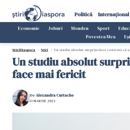
Politică
Internațional
Economie
Joburi
Monden
Sport
Educ
Povestea Mea
Eș
StiriDiaspora
›
Știri
›
Un studiu absolut surprinzător constată că a a
Un studiu absolut surpri
face mai fericit
De
Alexandra Curtache
13 MARTIE 2023