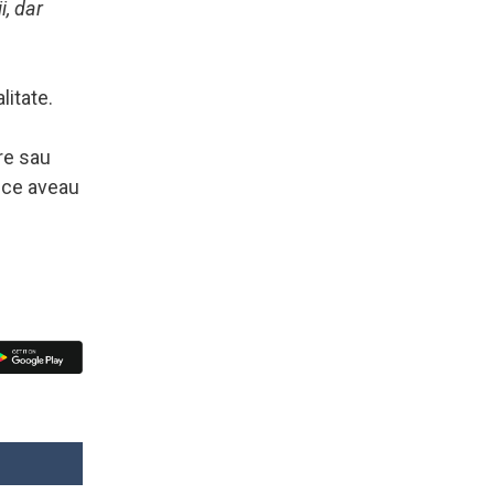
i, dar
litate.
are sau
a ce aveau