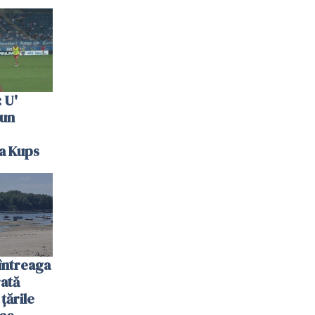
 U'
 un
la Kups
întreaga
ată
 țările