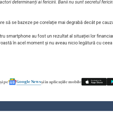
tori determinanți ai fericirii. Banii nu sunt secretul fericiri
are să se bazeze pe corelație mai degrabă decât pe cauza
tru smartphone au fost un rezultat al situației lor financi
proastă în acel moment și nu aveau nicio legătură cu cee
Google News
și pe
și în aplicațiile mobile