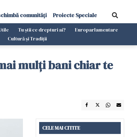
schimbă comunități
Proiecte Speciale
Utile
Tu știi ce drepturi ai?
Europarlamentare
Cultură și Tradiții
mai mulți bani chiar te
CELE MAI CITITE