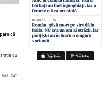
Atac în centrul Londrei. Patru
bărbați au fost înjunghiați, iar o
femeie a fost arestată
06 AUGUST 2026
Român, găsit mort pe stradă în
Italia. NU era un om al străzii, iar
 pare că
polițiștii au în lucru o singură
variantă
parație cu
 analizat