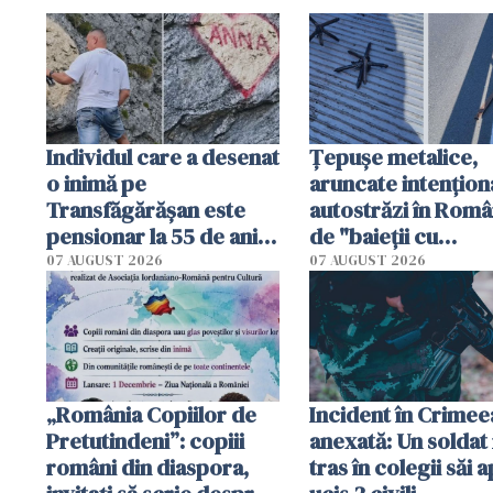
Individul care a desenat
Țepușe metalice,
o inimă pe
aruncate intențion
Transfăgărășan este
autostrăzi în Româ
pensionar la 55 de ani.
de "baieții cu
Poliția l-a identificat
platforme": "Mi-au
07 AUGUST 2026
07 AUGUST 2026
cerut 1200 lei să m
tracteze"
„România Copiilor de
Incident în Crimee
Pretutindeni”: copiii
anexată: Un soldat 
români din diaspora,
tras în colegii săi a