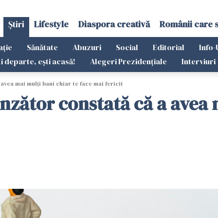
Știri
Lifestyle
Diaspora creativă
Românii care 
ație
Sănătate
Abuzuri
Social
Editorial
Info-
ti departe, ești acasă!
Alegeri Prezidențiale
Interviuri
vea mai mulți bani chiar te face mai fericit
nzător constată că a avea 