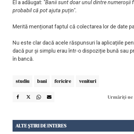
El a adăugat:
"Banii sunt doar unul dintre numeroșii fac
probabil că pot ajuta puțin".
Merită menționat faptul că colectarea lor de date p
Nu este clar dacă acele răspunsuri la aplicațiile pen
dacă pur și simplu erau într-o dispoziție bună sau 
în bancă.
studiu
bani
fericire
venituri
Urmăriți-ne 
ALTE ȘTIRI DE INTERES