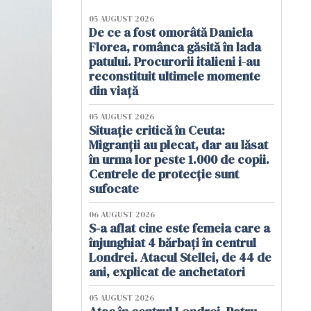
05 AUGUST 2026
De ce a fost omorâtă Daniela
Florea, românca găsită în lada
patului. Procurorii italieni i-au
reconstituit ultimele momente
din viață
05 AUGUST 2026
Situație critică în Ceuta:
Migranții au plecat, dar au lăsat
în urma lor peste 1.000 de copii.
Centrele de protecție sunt
sufocate
06 AUGUST 2026
S-a aflat cine este femeia care a
înjunghiat 4 bărbați în centrul
Londrei. Atacul Stellei, de 44 de
ani, explicat de anchetatori
05 AUGUST 2026