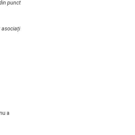
din punct
t asociați
 nu a