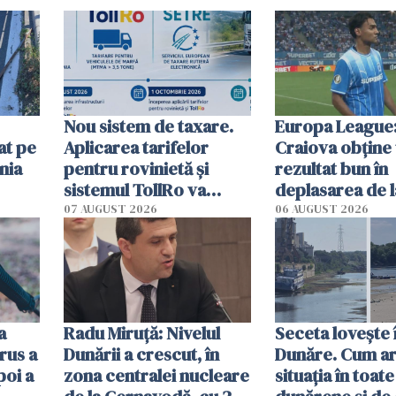
Nou sistem de taxare.
Europa League:
at pe
Aplicarea tarifelor
Craiova obține
nia
pentru rovinietă şi
rezultat bun în
sistemul TollRo va
deplasarea de 
începe la 1 octombrie
07 AUGUST 2026
06 AUGUST 2026
ă
a
Radu Miruţă: Nivelul
Seceta lovește 
rus a
Dunării a crescut, în
Dunăre. Cum ar
poi a
zona centralei nucleare
situația în toate