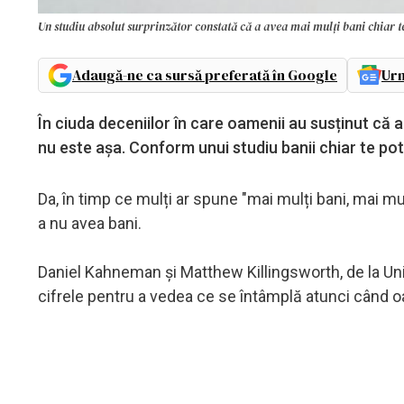
Un studiu absolut surprinzător constată că a avea mai mulți bani chiar te
Adaugă-ne ca sursă preferată în Google
Urm
În ciuda deceniilor în care oamenii au susținut că 
nu este așa. Conform unui studiu banii chiar te pot 
Da, în timp ce mulți ar spune "mai mulți bani, mai mu
a nu avea bani.
Daniel Kahneman și Matthew Killingsworth, de la Univ
cifrele pentru a vedea ce se întâmplă atunci când o