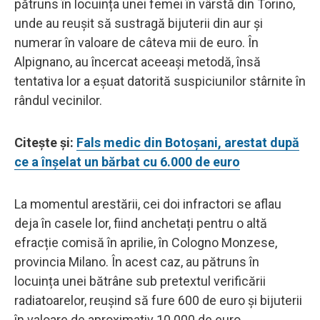
pătruns în locuința unei femei în vârstă din Torino,
unde au reușit să sustragă bijuterii din aur și
numerar în valoare de câteva mii de euro. În
Alpignano, au încercat aceeași metodă, însă
tentativa lor a eșuat datorită suspiciunilor stârnite în
rândul vecinilor.
Citește și:
Fals medic din Botoșani, arestat după
ce a înşelat un bărbat cu 6.000 de euro
La momentul arestării, cei doi infractori se aflau
deja în casele lor, fiind anchetați pentru o altă
efracție comisă în aprilie, în Cologno Monzese,
provincia Milano. În acest caz, au pătruns în
locuința unei bătrâne sub pretextul verificării
radiatoarelor, reușind să fure 600 de euro și bijuterii
în valoare de aproximativ 10.000 de euro.