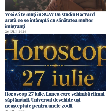
Vrei să te muți în SUA? Un studiu Harvard
arată ce se întâmplă cu sănătatea multor
imigranți
26 IULIE 2026
Horoscop 27 iulie. Lunea care schimbă ritmul
săptămânii. Universul deschide uși
neașteptate pentru unele zodii