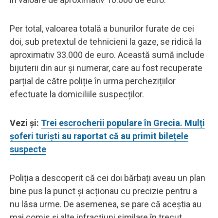
Per total, valoarea totală a bunurilor furate de cei
doi, sub pretextul de tehnicieni la gaze, se ridică la
aproximativ 33.000 de euro. Această sumă include
bijuterii din aur și numerar, care au fost recuperate
parțial de către poliție în urma perchezițiilor
efectuate la domiciliile suspecților.
Vezi și:
Trei escrocherii populare în Grecia. Mulți
șoferi turiști au raportat că au primit bilețele
suspecte
Poliția a descoperit că cei doi bărbați aveau un plan
bine pus la punct și acționau cu precizie pentru a
nu lăsa urme. De asemenea, se pare că aceștia au
mai comis și alte infracțiuni similare în trecut,