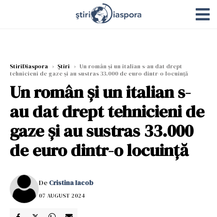
StiriDiaspora
›
Știri
›
Un român și un italian s-au dat drept
tehnicieni de gaze și au sustras 33.000 de euro dintr-o locuință
Un român și un italian s-
au dat drept tehnicieni de
gaze și au sustras 33.000
de euro dintr-o locuință
De
Cristina Iacob
07 AUGUST 2024