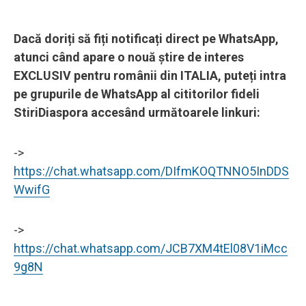
Dacă doriți să fiți notificați direct pe WhatsApp,
atunci când apare o nouă știre de interes
EXCLUSIV pentru românii din ITALIA, puteți intra
pe grupurile de WhatsApp al cititorilor fideli
StiriDiaspora accesând următoarele linkuri:
->
https://chat.whatsapp.com/DIfmKOQTNNO5InDDS
WwifG
->
https://chat.whatsapp.com/JCB7XM4tEl08V1iMcc
9g8N