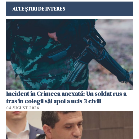
ALTE ȘTIRI DE INTERES
Incident în Crimeea anexată: Un soldat rus a
tras în colegii săi apoi a ucis 3 civili
04 AUGUST 2026