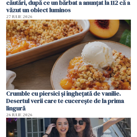
căutări, după ce un bărbat a anunțat la 112 că a
văzut un obiect luminos
27 IULIE 2026
Crumble cu piersici și înghețată de vanilie.
Desertul verii care te cucerește de la prima
lingură
26 IULIE 2026