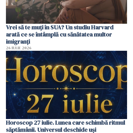
Vrei să te muți în SUA? Un studiu Harvard
arată ce se întâmplă cu sănătatea multor
imigranți
26 IULIE 2026
Horoscop 27 iulie. Lunea care schimbă ritmul
săptămânii. Universul deschide uși