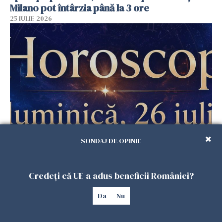
Milano pot întârzia până la 3 ore
25 IULIE 2026
SONDAJ DE OPINIE
Horoscop duminică, 26 iulie. Astrele
răstoarnă calculele pentru unele zodii
25 IULIE 2026
Credeți că UE a adus beneficii României?
Da
Nu