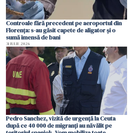
Controale fără precedent pe aeroportul din
Florența: s-au găsit capete de aligator și o
sumă imensă de bani
31 IULIE 2026
Pedro Sanchez, vizită de urgență la Ceuta
după ce 40 000 de migranți au năvălit pe
teritoriul spaniol: „Vom mobiliza toate