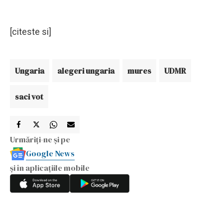
[citeste si]
Ungaria
alegeri ungaria
mures
UDMR
saci vot
Urmăriți-ne și pe
Google News
și în aplicațiile mobile