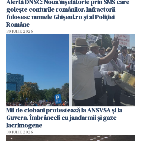
Alertă DNSC: Noua înșelătorie prin SMS care
golește conturile românilor. Infractorii
folosesc numele Ghișeul.ro și al Poliției
Române
30 IULIE 2026
Mii de ciobani protestează la ANSVSA și la
Guvern. Îmbrânceli cu jandarmii și gaze
lacrimogene
30 IULIE 2026