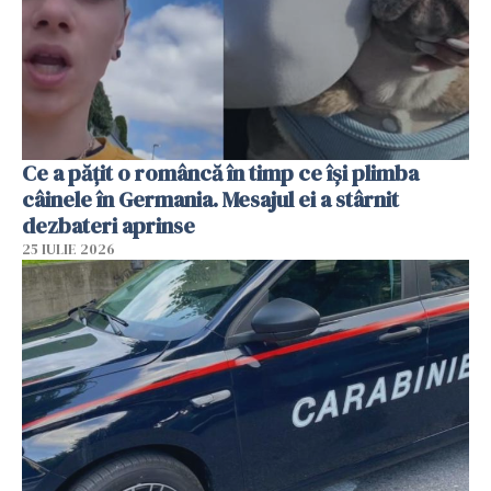
Ce a pățit o româncă în timp ce își plimba
câinele în Germania. Mesajul ei a stârnit
dezbateri aprinse
25 IULIE 2026