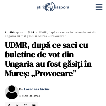
StiriDiaspora
›
Știri
›
UDMR, după ce saci cu buletine de vot din
Ungaria au fost găsiți în Mureș: „Provocare”
UDMR, după ce saci cu
buletine de vot din
Ungaria au fost găsiți în
Mureș: „Provocare”
De
Loredana Iriciuc
31 MARTIE 2022