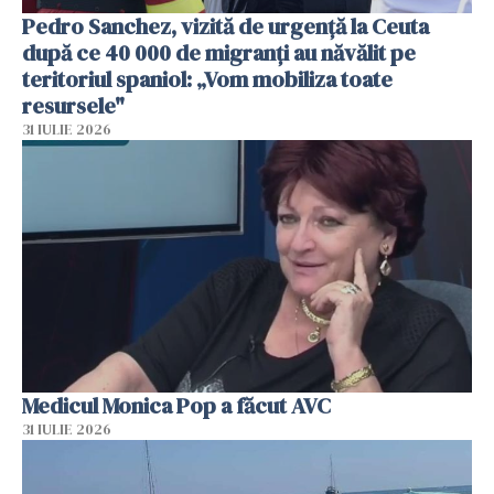
Pedro Sanchez, vizită de urgență la Ceuta
după ce 40 000 de migranți au năvălit pe
teritoriul spaniol: „Vom mobiliza toate
resursele"
31 IULIE 2026
Medicul Monica Pop a făcut AVC
31 IULIE 2026