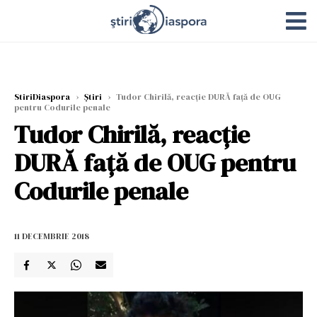
StiriDiaspora
›
Știri
›
Tudor Chirilă, reacție DURĂ față de OUG
pentru Codurile penale
Tudor Chirilă, reacție
DURĂ față de OUG pentru
Codurile penale
11 DECEMBRIE 2018