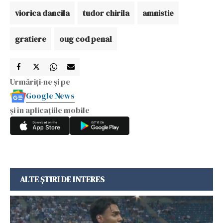
viorica dancila
tudor chirila
amnistie
gratiere
oug cod penal
Urmăriți-ne și pe
Google News
și în aplicațiile mobile
ALTE ȘTIRI DE INTERES