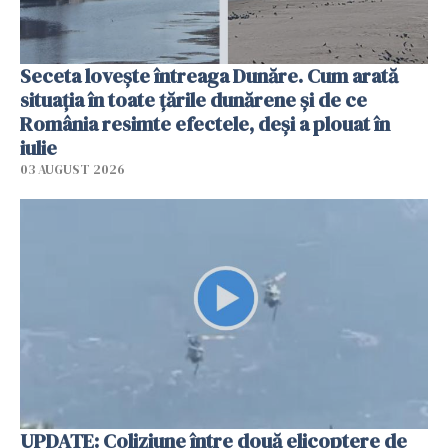
Seceta lovește întreaga Dunăre. Cum arată
situația în toate țările dunărene și de ce
România resimte efectele, deși a plouat în
iulie
03 AUGUST 2026
UPDATE: Coliziune între două elicoptere de