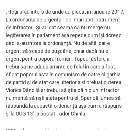
„Hoții s-au întors de unde au plecat în ianuarie 2017.
La ordonanța de urgență - cel mai iubit instrument
de infractori. Și-au dat seama că nu merge cu
legiferarea în parlament așa repede cum își doresc
deci s-au întors la ordonanță. Nu de altă, dar e
urgent să scape de pușcărie, chiar dacă nu e
urgent pentru poporul român. Tupeul ăstora ar
trebui să ne aducă aminte de felul în care a fost
sfidat poporul asta în comunism de către oligarhia
de partid și de stat care ulterior a și preluat puterea.
Viorica Dăncilă ar trebui să știe că niciun infractor
nu merită să riști atâta pentru el. Sper că lumea să
răspundă la această ordonanță așa cum a răspuns
și la OUG 13", a postat Tudor Chirilă.