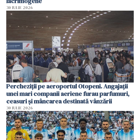
lacrimogene
30 IULIE 2026
Percheziții pe aeroportul Otopeni. Angajații
unei mari companii aeriene furau parfumuri,
ceasuri și mâncarea destinată vânzării
30 IULIE 2026