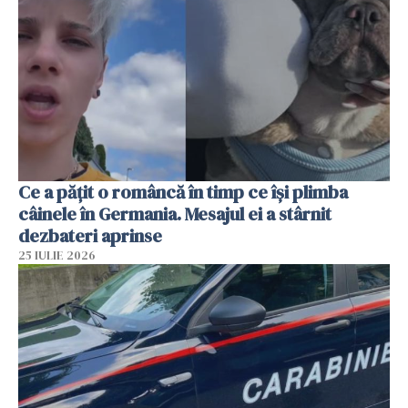
Ce a pățit o româncă în timp ce își plimba
câinele în Germania. Mesajul ei a stârnit
dezbateri aprinse
25 IULIE 2026