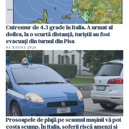
Cutremur de 4.3 grade în Italia. A urmat al
doilea, la o scurtă distanță, turiștii au fost
evacuați din turnul din Pisa
04 AUGUST 2026
Prosoapele de plajă pe scaunul mașinii vă pot
costa scump. În Italia, șoferii riscă amenzi și