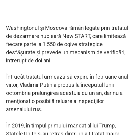
Washingtonul şi Moscova rămân legate prin tratatul
de dezarmare nucleară New START, care limitează
fiecare parte la 1.550 de ogive strategice
desfăşurate şi prevede un mecanism de verificări,
întrerupt de doi ani.
Întrucât tratatul urmează să expire în februarie anul
viitor, Vladimir Putin a propus la începutul lunii
octombrie prelungirea acestuia cu un an, dar nu a
menţionat o posibilă reluare a inspecţiilor
arsenalului rus.
În 2019, în timpul primului mandat al lui Trump,
Statele Unite s-au retras dintr-un alt tratat major