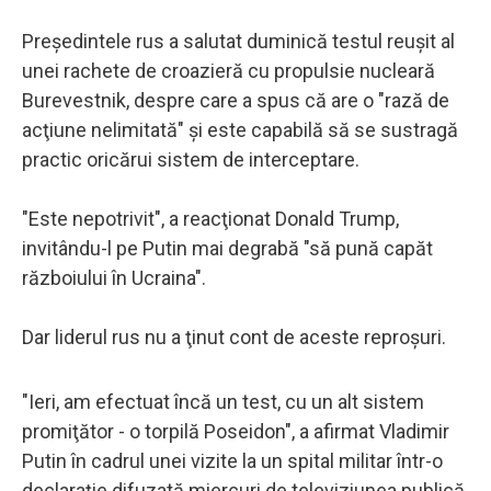
Preşedintele rus a salutat duminică testul reuşit al
unei rachete de croazieră cu propulsie nucleară
Burevestnik, despre care a spus că are o "rază de
acţiune nelimitată" şi este capabilă să se sustragă
practic oricărui sistem de interceptare.
"Este nepotrivit", a reacţionat Donald Trump,
invitându-l pe Putin mai degrabă "să pună capăt
războiului în Ucraina".
Dar liderul rus nu a ţinut cont de aceste reproşuri.
"Ieri, am efectuat încă un test, cu un alt sistem
promiţător - o torpilă Poseidon", a afirmat Vladimir
Putin în cadrul unei vizite la un spital militar într-o
declaraţie difuzată miercuri de televiziunea publică