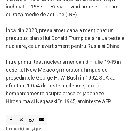
încheiat în 1987 cu Rusia privind armele nucleare
cu rază medie de acţiune (INF).
Încă din 2020, presa americană a menţionat un
presupus plan al lui Donald Trump de a relua testele
nucleare, ca un avertisment pentru Rusia şi China.
Între primul test nuclear american din iulie 1945 în
deşertul New Mexico şi moratoriul impus de
preşedintele George H. W. Bush în 1992, SUA au
efectuat 1.054 de teste nucleare şi două
bombardamente asupra oraşelor japoneze
Hiroshima şi Nagasaki în 1945, aminteşte AFP.
Urmăriți-ne și pe