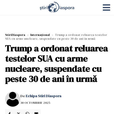
StiriDiaspora
›
Internațional
›
Trump a ordonat reluarea testelor
SUA cu arme nucleare, suspendate cu peste 30 de ani în urmă
Trump a ordonat reluarea
testelor SUA cu arme
nucleare, suspendate cu
peste 30 de ani în urmă
De
Echipa Stiri Diaspora
30 OCTOMBRIE 2025