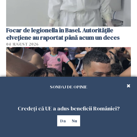
Focar de legionella în Basel. Autoritățile
elvețiene au raportat până acum un deces
04 AUGUST 2026
SONDAJ DE OPINIE
Credeți că UE a adus beneficii României?
Italia propune centre pentru imigranți în
Da
Nu
afara UE, pentru toată Europa, după scandalul
de la Ceuta