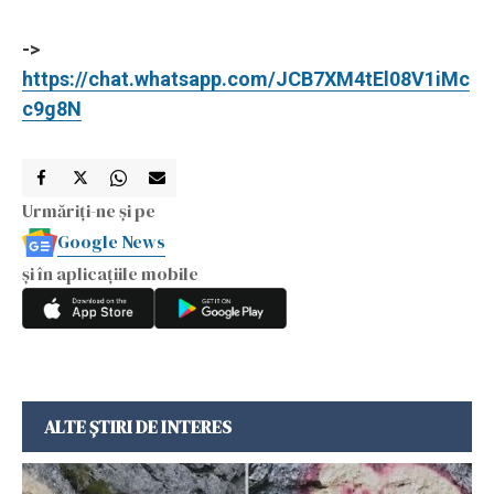
->
https://chat.whatsapp.com/JCB7XM4tEl08V1iMc
c9g8N
Urmăriți-ne și pe
Google News
și în aplicațiile mobile
ALTE ȘTIRI DE INTERES