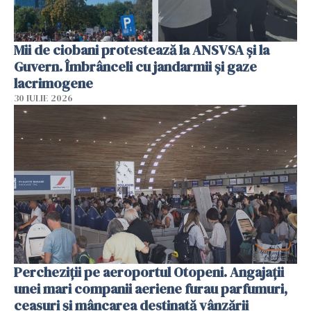
Mii de ciobani protestează la ANSVSA și la
Guvern. Îmbrânceli cu jandarmii și gaze
lacrimogene
30 IULIE 2026
Percheziții pe aeroportul Otopeni. Angajații
unei mari companii aeriene furau parfumuri,
ceasuri și mâncarea destinată vânzării