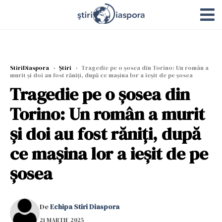
StiriDiaspora
›
Știri
›
Tragedie pe o șosea din Torino: Un român a
murit și doi au fost răniți, după ce mașina lor a ieșit de pe șosea
Tragedie pe o șosea din
Torino: Un român a murit
și doi au fost răniți, după
ce mașina lor a ieșit de pe
șosea
De
Echipa Stiri Diaspora
21 MARTIE 2025