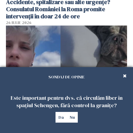
Accidente, spitalizare sau alte urgențe?
Consulatul României la Roma promite
intervenții în doar 24 de ore
26 IULIE 2026
SONDAJ DE OPINIE
Ce a pățit o româncă în timp ce își plimba
Este important pentru dvs. că circulăm liber în
câinele în Germania. Mesajul ei a stârnit
spațiul Schengen, fără control la granițe?
dezbateri aprinse
Da
Nu
25 IULIE 2026