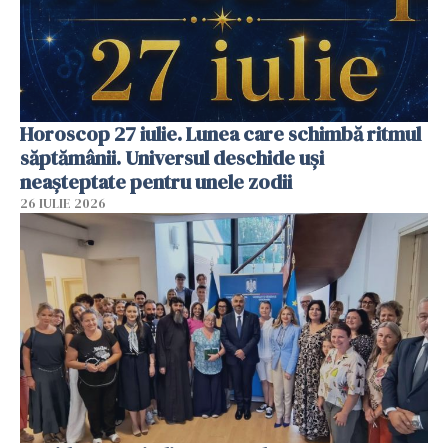
Horoscop 27 iulie. Lunea care schimbă ritmul
săptămânii. Universul deschide uși
neașteptate pentru unele zodii
26 IULIE 2026