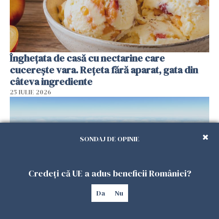
Înghețata de casă cu nectarine care
cucerește vara. Rețeta fără aparat, gata din
câteva ingrediente
25 IULIE 2026
SONDAJ DE OPINIE
Credeți că UE a adus beneficii României?
Da
Nu
Încă o dronă a fost doborâtă de un F-16