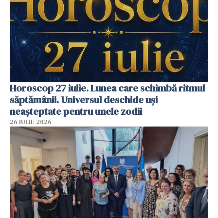
Horoscop 27 iulie. Lunea care schimbă ritmul
săptămânii. Universul deschide uși
neașteptate pentru unele zodii
26 IULIE 2026