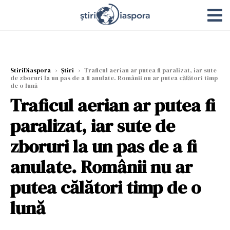
StiriDiaspora
›
Știri
›
Traficul aerian ar putea fi paralizat, iar sute
de zboruri la un pas de a fi anulate. Românii nu ar putea călători timp
de o lună
Traficul aerian ar putea fi
paralizat, iar sute de
zboruri la un pas de a fi
anulate. Românii nu ar
putea călători timp de o
lună