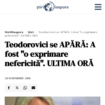
StiriDiaspora
›
Știri
›
Teodorovici se APĂRĂ: A fost "o exprimare
nefericită". ULTIMA ORĂ
Teodorovici se APĂRĂ: A
fost "o exprimare
nefericită". ULTIMA ORĂ
28 NOIEMBRIE 2018