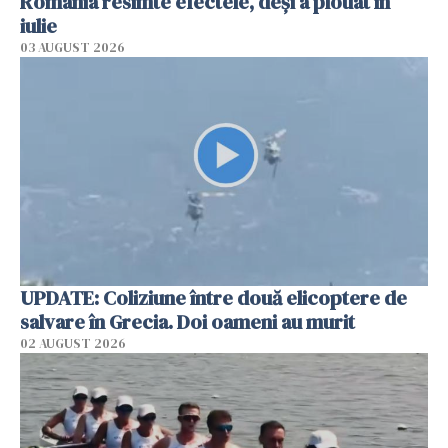
România resimte efectele, deși a plouat în
iulie
03 AUGUST 2026
UPDATE: Coliziune între două elicoptere de
salvare în Grecia. Doi oameni au murit
02 AUGUST 2026