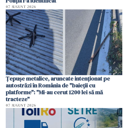
Poliția l-a identificat
07 AUGUST 2026
Țepușe metalice, aruncate intenționat pe
autostrăzi în România de "baieții cu
platforme": "Mi-au cerut 1200 lei să mă
tracteze"
07 AUGUST 2026