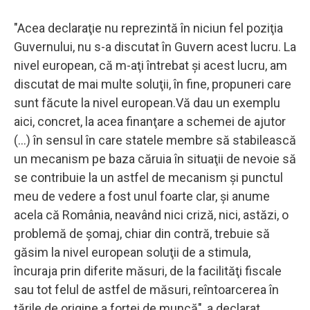
"Acea declaraţie nu reprezintă în niciun fel poziţia
Guvernului, nu s-a discutat în Guvern acest lucru. La
nivel european, că m-aţi întrebat şi acest lucru, am
discutat de mai multe soluţii, în fine, propuneri care
sunt făcute la nivel european.Vă dau un exemplu
aici, concret, la acea finanţare a schemei de ajutor
(...) în sensul în care statele membre să stabilească
un mecanism pe baza căruia în situaţii de nevoie să
se contribuie la un astfel de mecanism şi punctul
meu de vedere a fost unul foarte clar, şi anume
acela că România, neavând nici criză, nici, astăzi, o
problemă de şomaj, chiar din contră, trebuie să
găsim la nivel european soluţii de a stimula,
încuraja prin diferite măsuri, de la facilităţi fiscale
sau tot felul de astfel de măsuri, reîntoarcerea în
ţările de origine a forţei de muncă", a declarat