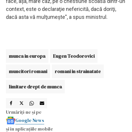
face, aşa, mare caz, pe o chestiune scoasă dintr-un
context, este o declaraţie nefericită, dacă doriţi,
dacă asta vă mulţumeşte", a spus ministrul.
munca in europa
Eugen Teodorovici
muncitori romani
romani in strainatate
limitare drept de munca
Urmăriți-ne și pe
Google News
și în aplicațiile mobile