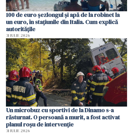
100 de euro șezlongul și apă de la robinet la
un euro, în stațiunile din Italia. Cum explică
autoritățile
31 IULIE 2026
Un microbuz cu sportivi de la Dinamo s-a
răsturnat. O persoană a murit, a fost activat
planul roșu de intervenție
31 IULIE 2026