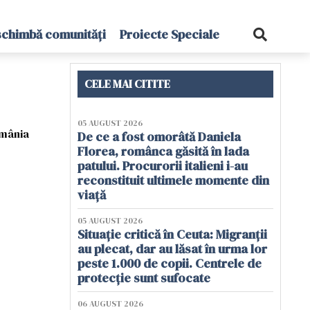
schimbă comunități
Proiecte Speciale
CELE MAI CITITE
05 AUGUST 2026
omânia
De ce a fost omorâtă Daniela
Florea, românca găsită în lada
patului. Procurorii italieni i-au
reconstituit ultimele momente din
viață
05 AUGUST 2026
Situație critică în Ceuta: Migranții
au plecat, dar au lăsat în urma lor
peste 1.000 de copii. Centrele de
protecție sunt sufocate
06 AUGUST 2026