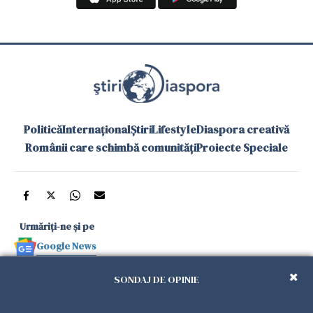
Politică
Internațional
Știri
Lifestyle
Diaspora creativă
Românii care schimbă comunități
Proiecte Speciale
Urmăriți-ne și pe
Google News
și în aplicațiile mobile
SONDAJ DE OPINIE