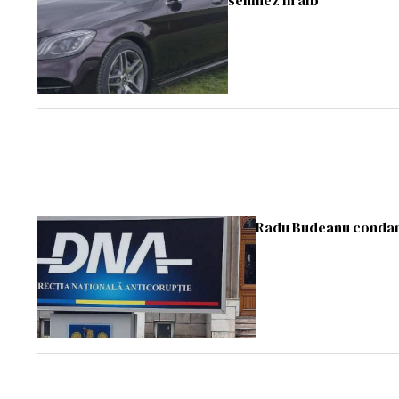
semnez în alb”
Radu Budeanu condamn