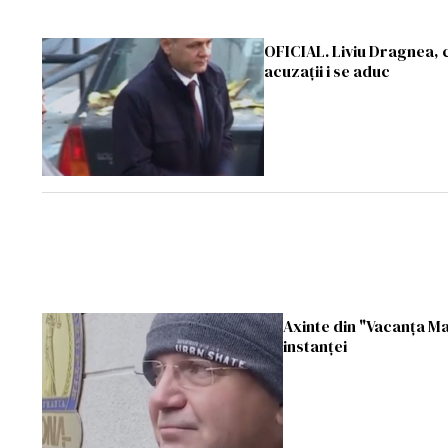
OFICIAL. Liviu Dragnea, c
acuzaţii i se aduc
Axinte din "Vacanţa Ma
instanţei