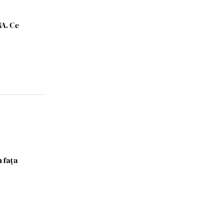
NA. Ce
 faţa