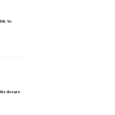
it. Se
ulte dosare