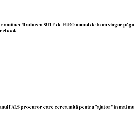
 românce îi aducea SUTE de EURO numai de la un singur păgub
Facebook
 unui FALS procuror care cerea mită pentru "ajutor" în mai m