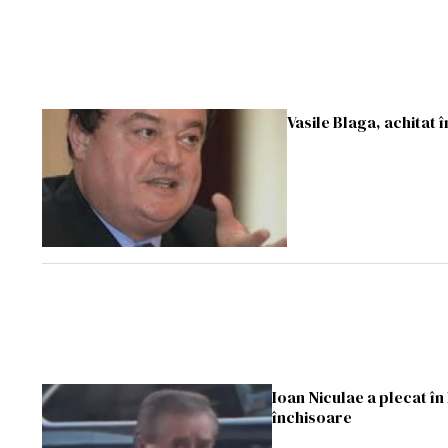
Vasile Blaga, achitat 
Ioan Niculae a plecat în 
închisoare