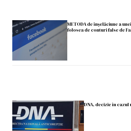
METODA de înşelăciune a unei
folosea de conturi false de 
DNA, decizie în cazul