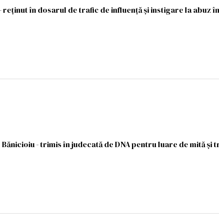
reţinut în dosarul de trafic de influenţă şi instigare la abuz în
Bănicioiu - trimis în judecată de DNA pentru luare de mită şi t