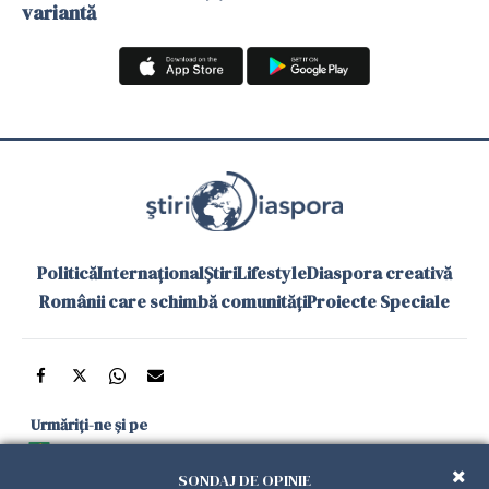
variantă
Politică
Internațional
Știri
Lifestyle
Diaspora creativă
Românii care schimbă comunități
Proiecte Speciale
Urmăriți-ne și pe
Google News
SONDAJ DE OPINIE
și în aplicațiile mobile