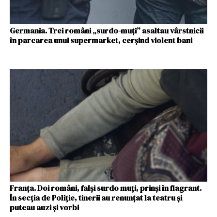
Germania. Trei români „surdo-muți” asaltau vârstnicii
în parcarea unui supermarket, cerșind violent bani
Franța. Doi români, falși surdo muți, prinși în flagrant.
În secția de Poliție, tinerii au renunțat la teatru și
puteau auzi și vorbi