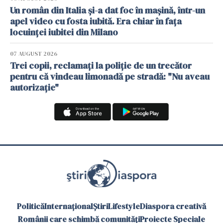
Un român din Italia și-a dat foc în mașină, într-un
apel video cu fosta iubită. Era chiar în fața
locuinței iubitei din Milano
07 AUGUST 2026
Trei copii, reclamați la poliție de un trecător
pentru că vindeau limonadă pe stradă: "Nu aveau
autorizație"
Politică
Internațional
Știri
Lifestyle
Diaspora creativă
Românii care schimbă comunități
Proiecte Speciale