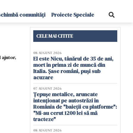
schimbă comunități
Proiecte Speciale
CELE MAI CITITE
08 AUGUST 2026
 ajutor,
El este Nicu, tânărul de 35 de ani,
mort în prima zi de muncă din
Italia. Șase români, puși sub
acuzare
07 AUGUST 2026
Țepușe metalice, aruncate
intenționat pe autostrăzi în
România de "baieții cu platforme":
"Mi-au cerut 1200 lei să mă
tracteze"
08 AUGUST 2026