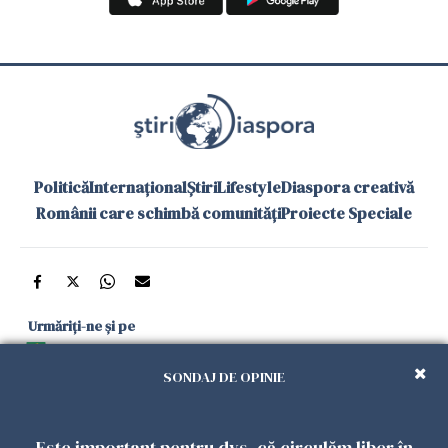
Politică
Internațional
Știri
Lifestyle
Diaspora creativă
Românii care schimbă comunități
Proiecte Speciale
Urmăriți-ne și pe
Google News
SONDAJ DE OPINIE
și în aplicațiile mobile
Este important pentru dvs. că circulăm liber în