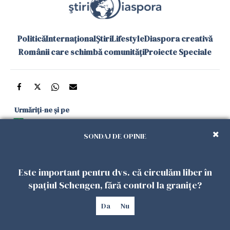
Politică
Internațional
Știri
Lifestyle
Diaspora creativă
Românii care schimbă comunități
Proiecte Speciale
Urmăriți-ne și pe
Google News
SONDAJ DE OPINIE
și în aplicațiile mobile
Este important pentru dvs. că circulăm liber în
Politica de
Politica
Gestionați
Contact
Declarație de
spațiul Schengen, fără control la granițe?
confidențialitate
Cookies
preferințele
accesibilitate
Da
Nu
Copyright 2026. Toate drepturile rezervate.