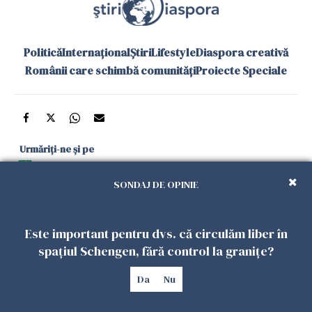
Politică
Internațional
Știri
Lifestyle
Diaspora creativă
Românii care schimbă comunități
Proiecte Speciale
Urmăriți-ne și pe
Google News
SONDAJ DE OPINIE
și în aplicațiile mobile
Este important pentru dvs. că circulăm liber în
Politica de
Politica
Gestionați
Contact
Declarație de
spațiul Schengen, fără control la granițe?
confidențialitate
Cookies
preferințele
accesibilitate
Da
Nu
Copyright 2026. Toate drepturile rezervate.