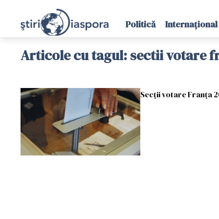
Politică
Internațional
Articole cu tagul: sectii votare 
Secții votare Franța 