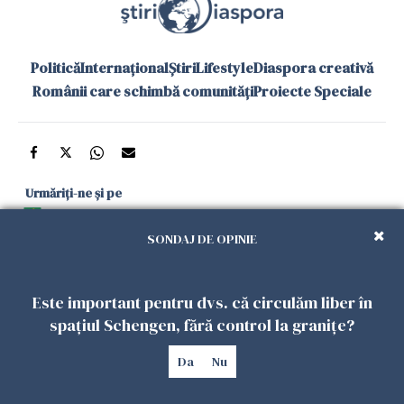
Politică
Internațional
Știri
Lifestyle
Diaspora creativă
Românii care schimbă comunități
Proiecte Speciale
Urmăriți-ne și pe
Google News
SONDAJ DE OPINIE
și în aplicațiile mobile
Este important pentru dvs. că circulăm liber în
Politica de
Politica
Gestionați
Contact
Declarație de
spațiul Schengen, fără control la granițe?
confidențialitate
Cookies
preferințele
accesibilitate
Da
Nu
Copyright 2026. Toate drepturile rezervate.