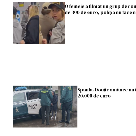
O femeie a filmat un grup de ro
de 300 de euro, poliția nu face n
Spania. Două românce au fo
20.000 de euro