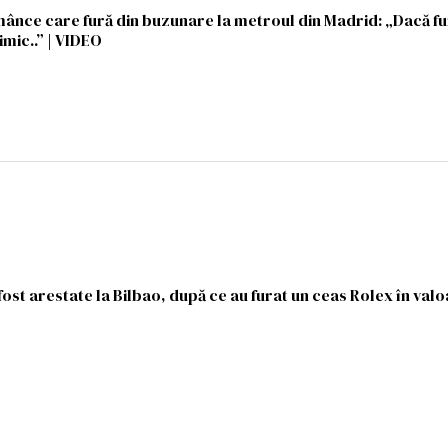
mânce care fură din buzunare la metroul din Madrid: „Dacă fu
imic..” | VIDEO
st arestate la Bilbao, după ce au furat un ceas Rolex în val