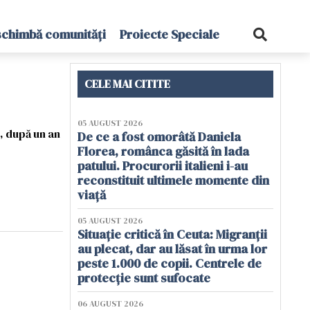
schimbă comunități
Proiecte Speciale
CELE MAI CITITE
05 AUGUST 2026
, după un an
De ce a fost omorâtă Daniela
Florea, românca găsită în lada
patului. Procurorii italieni i-au
reconstituit ultimele momente din
viață
05 AUGUST 2026
Situație critică în Ceuta: Migranții
au plecat, dar au lăsat în urma lor
peste 1.000 de copii. Centrele de
protecție sunt sufocate
06 AUGUST 2026