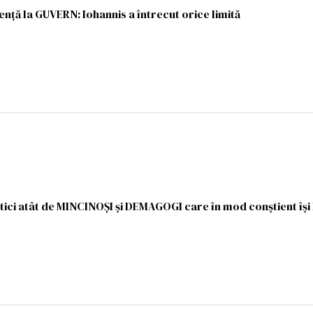
ență la GUVERN: Iohannis a întrecut orice limită
tici atât de MINCINOȘI și DEMAGOGI care în mod conştient îşi 