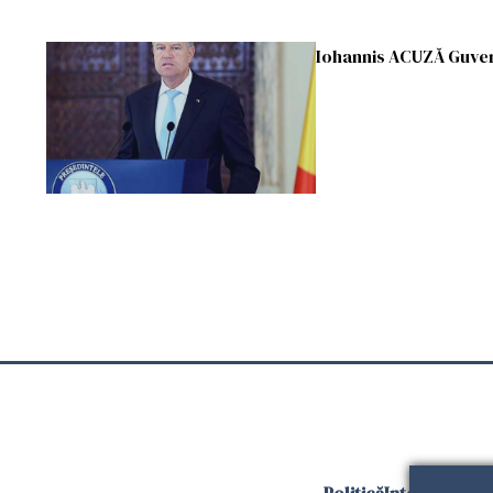
Iohannis ACUZĂ Guver