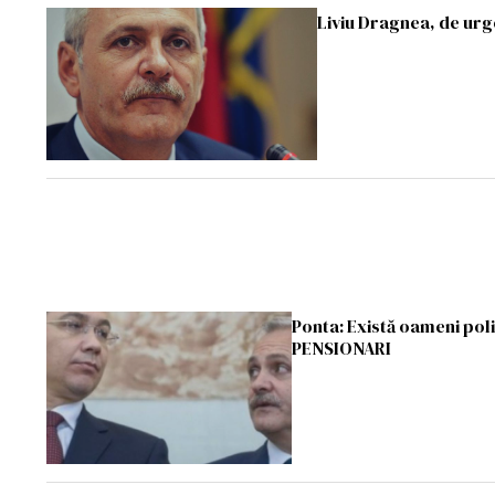
Liviu Dragnea, de urg
Ponta: Există oameni poli
PENSIONARI