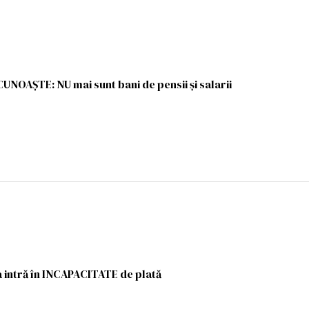
NOAȘTE: NU mai sunt bani de pensii şi salarii
 intră în INCAPACITATE de plată