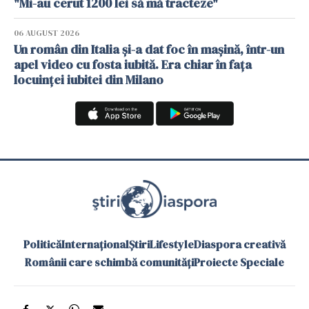
"Mi-au cerut 1200 lei să mă tracteze"
06 AUGUST 2026
Un român din Italia și-a dat foc în mașină, într-un
apel video cu fosta iubită. Era chiar în fața
locuinței iubitei din Milano
Politică
Internațional
Știri
Lifestyle
Diaspora creativă
Românii care schimbă comunități
Proiecte Speciale