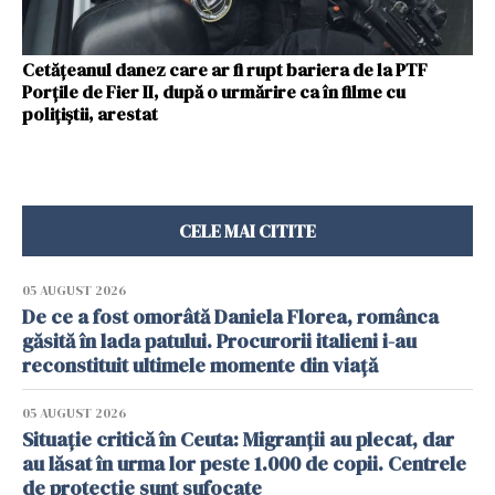
Cetăţeanul danez care ar fi rupt bariera de la PTF
Porţile de Fier II, după o urmărire ca în filme cu
polițiștii, arestat
CELE MAI CITITE
05 AUGUST 2026
De ce a fost omorâtă Daniela Florea, românca
găsită în lada patului. Procurorii italieni i-au
reconstituit ultimele momente din viață
05 AUGUST 2026
Situație critică în Ceuta: Migranții au plecat, dar
au lăsat în urma lor peste 1.000 de copii. Centrele
de protecție sunt sufocate