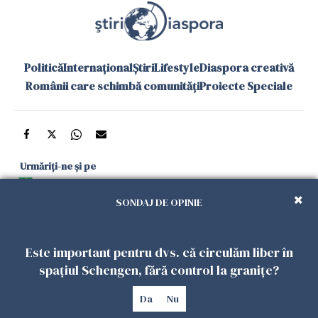
Politică
Internațional
Știri
Lifestyle
Diaspora creativă
Românii care schimbă comunități
Proiecte Speciale
Urmăriți-ne și pe
Google News
SONDAJ DE OPINIE
și în aplicațiile mobile
Este important pentru dvs. că circulăm liber în
Politica de
Politica
Gestionați
Contact
Declarație de
spațiul Schengen, fără control la granițe?
confidențialitate
Cookies
preferințele
accesibilitate
Da
Nu
Copyright 2026. Toate drepturile rezervate.