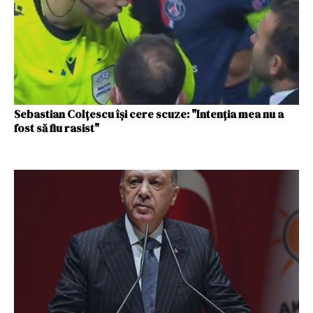
Sebastian Colţescu îşi cere scuze: "Intenţia mea nu a
fost să fiu rasist"