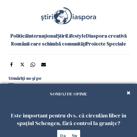
Politică
Internațional
Știri
Lifestyle
Diaspora creativă
Românii care schimbă comunități
Proiecte Speciale
Urmăriți-ne și pe
Google News
SONDAJ DE OPINIE
și în aplicațiile mobile
Este important pentru dvs. că circulăm liber în
Politica de
Politica
Gestionați
Contact
Declarație de
spațiul Schengen, fără control la granițe?
confidențialitate
Cookies
preferințele
accesibilitate
Da
Nu