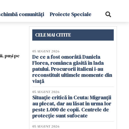
schimbă comunități
Proiecte Speciale
CELE MAI CITITE
05 AUGUST 2026
i, puși pe
De ce a fost omorâtă Daniela
Florea, românca găsită în lada
patului. Procurorii italieni i-au
reconstituit ultimele momente din
viață
05 AUGUST 2026
Situație critică în Ceuta: Migranții
au plecat, dar au lăsat în urma lor
peste 1.000 de copii. Centrele de
protecție sunt sufocate
05 AUGUST 2026