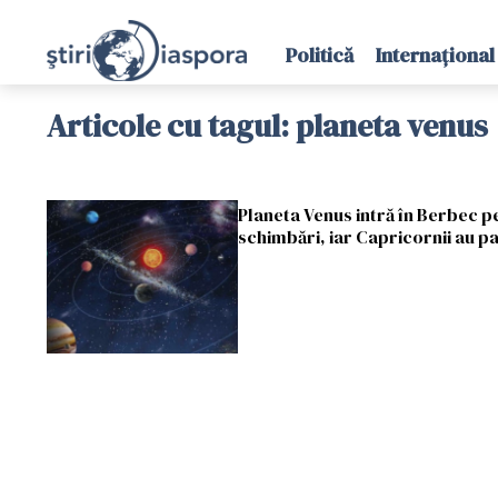
Politică
Internațional
Articole cu tagul: planeta venus
Planeta Venus intră în Berbec pe
schimbări, iar Capricornii au p