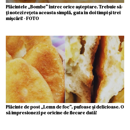
Plăcintele „Bombe” întrec orice așteptare. Trebuie să-
ți notezi rețeta aceasta simplă, gata în doi timpi și trei
mișcări! - FOTO
Plăcinte de post „Lemn de foc”, pufoase și delicioase. O
să impresionezi pe oricine de fiecare dată!