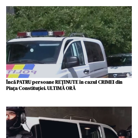
Încă PATRU persoane REȚINUTE în cazul CRIMEI din
Piața Constituției. ULTIMĂ ORĂ