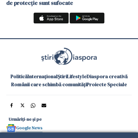
de protecție sunt sufocate
Politică
Internațional
Știri
Lifestyle
Diaspora creativă
Românii care schimbă comunități
Proiecte Speciale
Urmăriți-ne și pe
Google News
și în aplicațiile mobile