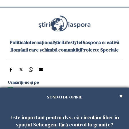
Politică
Internațional
Știri
Lifestyle
Diaspora creativă
Românii care schimbă comunități
Proiecte Speciale
Urmăriți-ne și pe
Google News
SONDAJ DE OPINIE
și în aplicațiile mobile
Este important pentru dvs. că circulăm liber în
Politica de
Politica
Gestionați
Contact
Declarație de
spațiul Schengen, fără control la granițe?