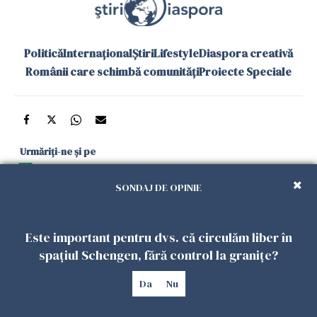
Politică
Internațional
Știri
Lifestyle
Diaspora creativă
Românii care schimbă comunități
Proiecte Speciale
Urmăriți-ne și pe
Google News
SONDAJ DE OPINIE
și în aplicațiile mobile
Este important pentru dvs. că circulăm liber în
Politica de
Politica
Gestionați
Contact
Declarație de
spațiul Schengen, fără control la granițe?
confidențialitate
Cookies
preferințele
accesibilitate
Da
Nu
Copyright 2026. Toate drepturile rezervate.