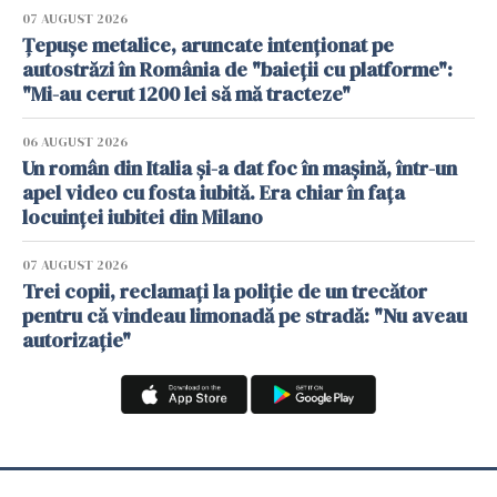
07 AUGUST 2026
Țepușe metalice, aruncate intenționat pe
autostrăzi în România de "baieții cu platforme":
"Mi-au cerut 1200 lei să mă tracteze"
06 AUGUST 2026
Un român din Italia și-a dat foc în mașină, într-un
apel video cu fosta iubită. Era chiar în fața
locuinței iubitei din Milano
07 AUGUST 2026
Trei copii, reclamați la poliție de un trecător
pentru că vindeau limonadă pe stradă: "Nu aveau
autorizație"