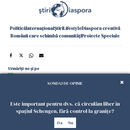
Politică
Internațional
Știri
Lifestyle
Diaspora creativă
Românii care schimbă comunități
Proiecte Speciale
Urmăriți-ne și pe
Google News
SONDAJ DE OPINIE
și în aplicațiile mobile
Este important pentru dvs. că circulăm liber în
Politica de
Politica
Gestionați
Contact
Declarație de
spațiul Schengen, fără control la granițe?
confidențialitate
Cookies
preferințele
accesibilitate
Da
Nu
Copyright 2026. Toate drepturile rezervate.