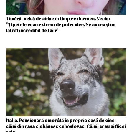
Tânără, ucisă de câine în timp ce dormea. Vecin:
”Țipetele erau extrem de puternice. Se auzea și un
lătrat incredibil de tare”
Italia. Pensionară omorâtă în propria casă de cinci
câini din rasa ciobănesc cehoslovac. Câinii erau ai fiicei