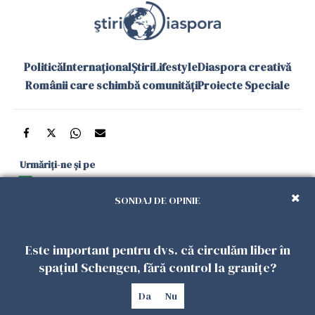
Politică
Internațional
Știri
Lifestyle
Diaspora creativă
Românii care schimbă comunități
Proiecte Speciale
Urmăriți-ne și pe
Google News
SONDAJ DE OPINIE
și în aplicațiile mobile
Este important pentru dvs. că circulăm liber în
Politica de
Politica
Gestionați
Contact
Declarație de
spațiul Schengen, fără control la granițe?
confidențialitate
Cookies
preferințele
accesibilitate
Da
Nu
Copyright 2026. Toate drepturile rezervate.