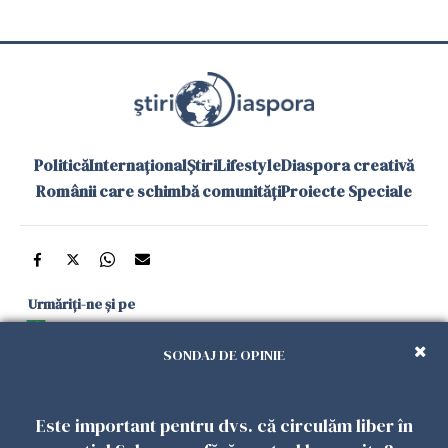
Politică
Internațional
Știri
Lifestyle
Diaspora creativă
Românii care schimbă comunități
Proiecte Speciale
Urmăriți-ne și pe
Google News
SONDAJ DE OPINIE
și în aplicațiile mobile
Este important pentru dvs. că circulăm liber în
Politica de
Politica
Gestionați
Contact
Declarație de