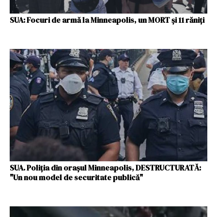
SUA: Focuri de armă la Minneapolis, un MORT şi 11 răniţi
SUA. Poliţia din oraşul Minneapolis, DESTRUCTURATĂ:
"Un nou model de securitate publică"