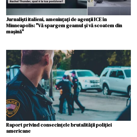
Jurnaliști italieni, amenințați de agenții ICE în
Minneapolis: "Vă spargem geamul și vă scoatem din
mașină"
Raport privind consecințele brutalității poliției
americane