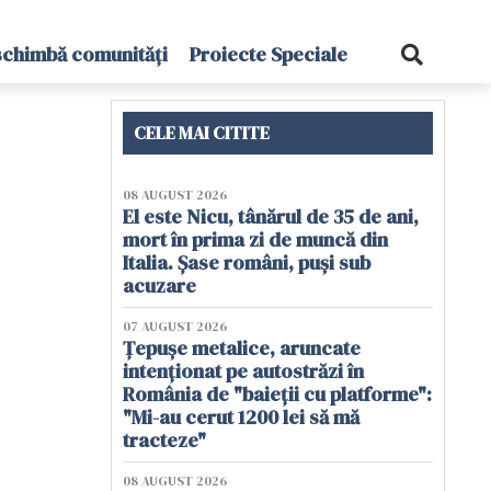
schimbă comunități
Proiecte Speciale
CELE MAI CITITE
08 AUGUST 2026
El este Nicu, tânărul de 35 de ani,
mort în prima zi de muncă din
Italia. Șase români, puși sub
acuzare
07 AUGUST 2026
Țepușe metalice, aruncate
intenționat pe autostrăzi în
România de "baieții cu platforme":
"Mi-au cerut 1200 lei să mă
tracteze"
08 AUGUST 2026