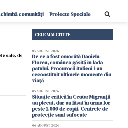
schimbă comunități
Proiecte Speciale
CELE MAI CITITE
05 AUGUST 2026
le sale, de
De ce a fost omorâtă Daniela
Florea, românca găsită în lada
patului. Procurorii italieni i-au
reconstituit ultimele momente din
viață
05 AUGUST 2026
Situație critică în Ceuta: Migranții
au plecat, dar au lăsat în urma lor
peste 1.000 de copii. Centrele de
protecție sunt sufocate
06 AUGUST 2026