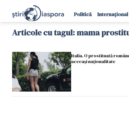
Politică
Internațional
Articole cu tagul: mama prostit
Italia. O prostituată român
aceeași naționalitate