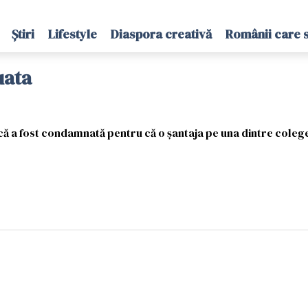
Știri
Lifestyle
Diaspora creativă
Românii care 
uata
că a fost condamnată pentru că o șantaja pe una dintre colege