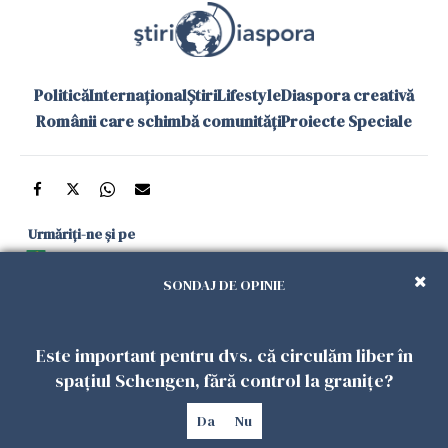
Politică
Internațional
Știri
Lifestyle
Diaspora creativă
Românii care schimbă comunități
Proiecte Speciale
Urmăriți-ne și pe
Google News
SONDAJ DE OPINIE
și în aplicațiile mobile
Este important pentru dvs. că circulăm liber în
Politica de
Politica
Gestionați
Contact
Declarație de
spațiul Schengen, fără control la granițe?
confidențialitate
Cookies
preferințele
accesibilitate
Da
Nu
Copyright 2026. Toate drepturile rezervate.