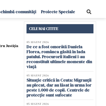
schimbă comunități
Proiecte Speciale
CELE MAI CITITE
05 AUGUST 2026
ru Justiția
De ce a fost omorâtă Daniela
Florea, românca găsită în lada
patului. Procurorii italieni i-au
reconstituit ultimele momente din
viață
05 AUGUST 2026
Situație critică în Ceuta: Migranții
au plecat, dar au lăsat în urma lor
peste 1.000 de copii. Centrele de
protecție sunt sufocate
05 AUGUST 2026