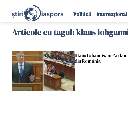
Politică
Internațional
Articole cu tagul: klaus iohgann
Klaus Iohannis, în Parlam
din România“